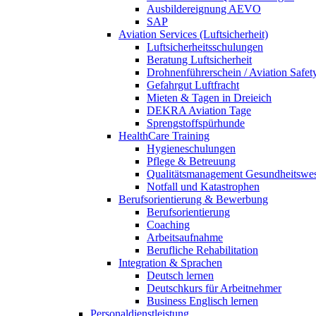
Ausbildereignung AEVO
SAP
Aviation Services (Luftsicherheit)
Luftsicherheitsschulungen
Beratung Luftsicherheit
Drohnenführerschein / Aviation Safet
Gefahrgut Luftfracht
Mieten & Tagen in Dreieich
DEKRA Aviation Tage
Sprengstoffspürhunde
HealthCare Training
Hygieneschulungen
Pflege & Betreuung
Qualitätsmanagement Gesundheitswe
Notfall und Katastrophen
Berufsorientierung & Bewerbung
Berufsorientierung
Coaching
Arbeitsaufnahme
Berufliche Rehabilitation
Integration & Sprachen
Deutsch lernen
Deutschkurs für Arbeitnehmer
Business Englisch lernen
Personaldienstleistung