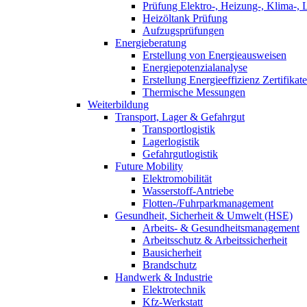
Prüfung Elektro-, Heizung-, Klima-, 
Heizöltank Prüfung
Aufzugsprüfungen
Energieberatung
Erstellung von Energieausweisen
Energiepotenzialanalyse
Erstellung Energieeffizienz Zertifikate
Thermische Messungen
Weiterbildung
Transport, Lager & Gefahrgut
Transportlogistik
Lagerlogistik
Gefahrgutlogistik
Future Mobility
Elektromobilität
Wasserstoff-Antriebe
Flotten-/Fuhrparkmanagement
Gesundheit, Sicherheit & Umwelt (HSE)
Arbeits- & Gesundheitsmanagement
Arbeitsschutz & Arbeitssicherheit
Bausicherheit
Brandschutz
Handwerk & Industrie
Elektrotechnik
Kfz-Werkstatt