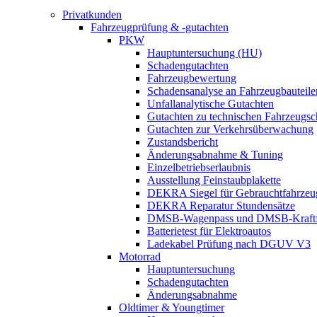
Privatkunden
Fahrzeugprüfung & -gutachten
PKW
Hauptuntersuchung (HU)
Schadengutachten
Fahrzeugbewertung
Schadensanalyse an Fahrzeugbauteile
Unfallanalytische Gutachten
Gutachten zu technischen Fahrzeugs
Gutachten zur Verkehrsüberwachung
Zustandsbericht
Änderungsabnahme & Tuning
Einzelbetriebserlaubnis
Ausstellung Feinstaubplakette
DEKRA Siegel für Gebrauchtfahrzeu
DEKRA Reparatur Stundensätze
DMSB-Wagenpass und DMSB-Kraftf
Batterietest für Elektroautos
Ladekabel Prüfung nach DGUV V3
Motorrad
Hauptuntersuchung
Schadengutachten
Änderungsabnahme
Oldtimer & Youngtimer