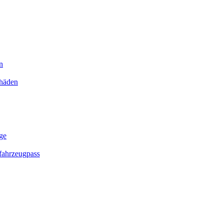
n
chäden
ge
ahrzeugpass