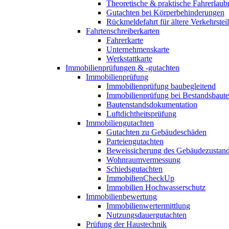
Theoretische & praktische Fahrerlaub
Gutachten bei Körperbehinderungen
Rückmeldefahrt für ältere Verkehrste
Fahrtenschreiberkarten
Fahrerkarte
Unternehmenskarte
Werkstattkarte
Immobilienprüfungen & -gutachten
Immobilienprüfung
Immobilienprüfung baubegleitend
Immobilienprüfung bei Bestandsbaut
Bautenstandsdokumentation
Luftdichtheitsprüfung
Immobiliengutachten
Gutachten zu Gebäudeschäden
Parteiengutachten
Beweissicherung des Gebäudezustan
Wohnraumvermessung
Schiedsgutachten
ImmobilienCheckUp
Immobilien Hochwasserschutz
Immobilienbewertung
Immobilienwertermittlung
Nutzungsdauergutachten
Prüfung der Haustechnik