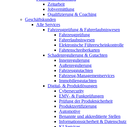
Zeitarbeit
Jobvermittlung
Qualifizierung & Coaching
Geschäftskunden
Alle Services
Fahrzeugprüfung & Fahrerlaubniswesen
Fahrzeugprüfung
Fahrerlaubniswesen
Elektronische Führerscheinkontrolle
Fahrtenschreiberkarten
Schadenregulierung & Gutachten
Innenregulierung
Außenregulierung
Fahrzeuggutachten
Fahrzeug-Managementservices
Immobiliengutachten
Digital- & Produktlösungen
Cybersecurity
EMV- & Funkprüfungen
Prüfung der Produktsicherheit
Produktzertifizierung
Automotive
Benannte und akkreditierte Stellen
Informationssicherheit & Datenschutz
KI-Services