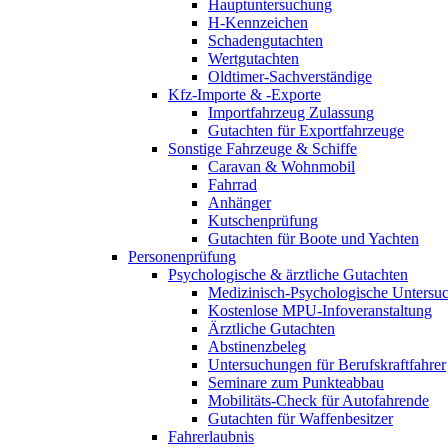
Hauptuntersuchung
H-Kennzeichen
Schadengutachten
Wertgutachten
Oldtimer-Sachverständige
Kfz-Importe & -Exporte
Importfahrzeug Zulassung
Gutachten für Exportfahrzeuge
Sonstige Fahrzeuge & Schiffe
Caravan & Wohnmobil
Fahrrad
Anhänger
Kutschenprüfung
Gutachten für Boote und Yachten
Personenprüfung
Psychologische & ärztliche Gutachten
Medizinisch-Psychologische Unters
Kostenlose MPU-Infoveranstaltung
Ärztliche Gutachten
Abstinenzbeleg
Untersuchungen für Berufskraftfahrer
Seminare zum Punkteabbau
Mobilitäts-Check für Autofahrende
Gutachten für Waffenbesitzer
Fahrerlaubnis