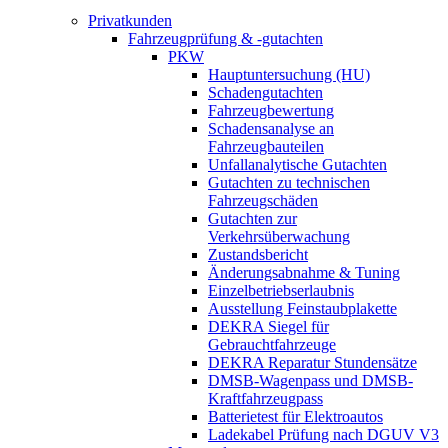
Privatkunden
Fahrzeugprüfung & -gutachten
PKW
Hauptuntersuchung (HU)
Schadengutachten
Fahrzeugbewertung
Schadensanalyse an
Fahrzeugbauteilen
Unfallanalytische Gutachten
Gutachten zu technischen
Fahrzeugschäden
Gutachten zur
Verkehrsüberwachung
Zustandsbericht
Änderungsabnahme & Tuning
Einzelbetriebserlaubnis
Ausstellung Feinstaubplakette
DEKRA Siegel für
Gebrauchtfahrzeuge
DEKRA Reparatur Stundensätze
DMSB-Wagenpass und DMSB-
Kraftfahrzeugpass
Batterietest für Elektroautos
Ladekabel Prüfung nach DGUV V3