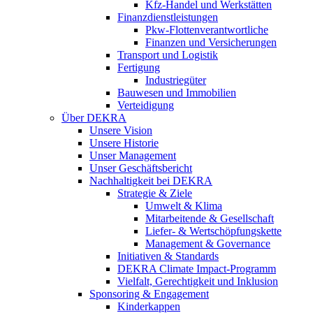
Kfz-Handel und Werkstätten
Finanzdienstleistungen
Pkw‑Flottenverantwortliche
Finanzen und Versicherungen
Transport und Logistik
Fertigung
Industriegüter
Bauwesen und Immobilien
Verteidigung
Über DEKRA
Unsere Vision
Unsere Historie
Unser Management
Unser Geschäftsbericht
Nachhaltigkeit bei DEKRA
Strategie & Ziele
Umwelt & Klima
Mitarbeitende & Gesellschaft
Liefer- & Wertschöpfungskette
Management & Governance
Initiativen & Standards
DEKRA Climate Impact-Programm
Vielfalt, Gerechtigkeit und Inklusion​
Sponsoring & Engagement
Kinderkappen