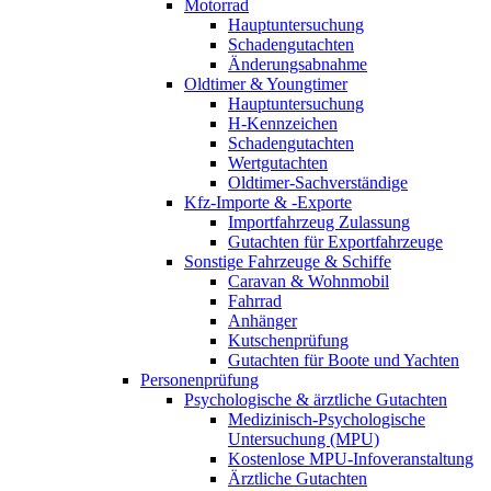
Motorrad
Hauptuntersuchung
Schadengutachten
Änderungsabnahme
Oldtimer & Youngtimer
Hauptuntersuchung
H-Kennzeichen
Schadengutachten
Wertgutachten
Oldtimer-Sachverständige
Kfz-Importe & -Exporte
Importfahrzeug Zulassung
Gutachten für Exportfahrzeuge
Sonstige Fahrzeuge & Schiffe
Caravan & Wohnmobil
Fahrrad
Anhänger
Kutschenprüfung
Gutachten für Boote und Yachten
Personenprüfung
Psychologische & ärztliche Gutachten
Medizinisch-Psychologische
Untersuchung (MPU)
Kostenlose MPU-Infoveranstaltung
Ärztliche Gutachten