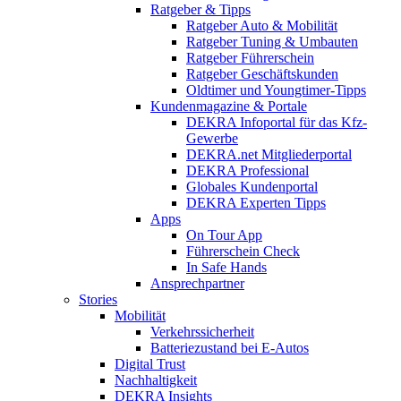
Ratgeber & Tipps
Ratgeber Auto & Mobilität
Ratgeber Tuning & Umbauten
Ratgeber Führerschein
Ratgeber Geschäftskunden
Oldtimer und Youngtimer-Tipps
Kundenmagazine & Portale
DEKRA Infoportal für das Kfz-
Gewerbe
DEKRA.net Mitgliederportal
DEKRA Professional
Globales Kundenportal
DEKRA Experten Tipps
Apps
On Tour App
Führerschein Check
In Safe Hands
Ansprechpartner
Stories
Mobilität
Verkehrssicherheit
Batteriezustand bei E-Autos
Digital Trust
Nachhaltigkeit
DEKRA Insights