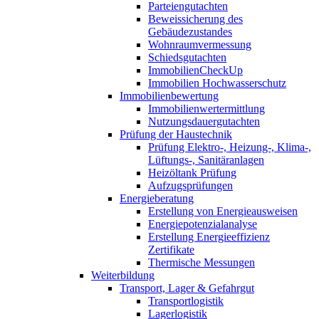
Parteiengutachten
Beweissicherung des
Gebäudezustandes
Wohnraumvermessung
Schiedsgutachten
ImmobilienCheckUp
Immobilien Hochwasserschutz
Immobilienbewertung
Immobilienwertermittlung
Nutzungsdauergutachten
Prüfung der Haustechnik
Prüfung Elektro-, Heizung-, Klima-,
Lüftungs-, Sanitäranlagen
Heizöltank Prüfung
Aufzugsprüfungen
Energieberatung
Erstellung von Energieausweisen
Energiepotenzialanalyse
Erstellung Energieeffizienz
Zertifikate
Thermische Messungen
Weiterbildung
Transport, Lager & Gefahrgut
Transportlogistik
Lagerlogistik