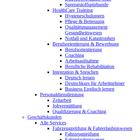
Sprengstoffspürhunde
HealthCare Training
Hygieneschulungen
Pflege & Betreuung
Qualitätsmanagement
Gesundheitswesen
Notfall und Katastrophen
Berufsorientierung & Bewerbung
Berufsorientierung
Coaching
Arbeitsaufnahme
Berufliche Rehabilitation
Integration & Sprachen
Deutsch lernen
Deutschkurs für Arbeitnehmer
Business Englisch lernen
Personaldienstleistung
Zeitarbeit
Jobvermittlung
Qualifizierung & Coaching
Geschäftskunden
Alle Services
Fahrzeugprüfung & Fahrerlaubniswesen
Fahrzeugprüfung
Fahrerlaubniswesen