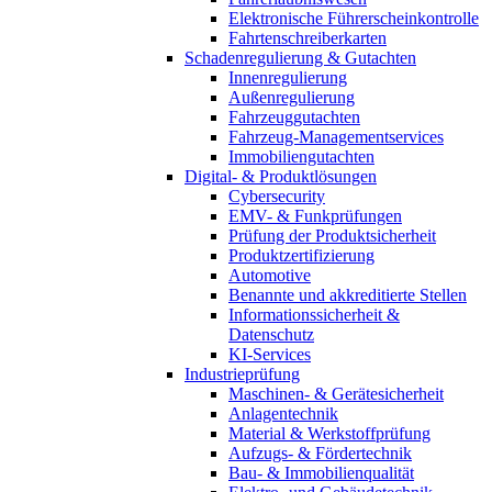
Elektronische Führerscheinkontrolle
Fahrtenschreiberkarten
Schadenregulierung & Gutachten
Innenregulierung
Außenregulierung
Fahrzeuggutachten
Fahrzeug-Managementservices
Immobiliengutachten
Digital- & Produktlösungen
Cybersecurity
EMV- & Funkprüfungen
Prüfung der Produktsicherheit
Produktzertifizierung
Automotive
Benannte und akkreditierte Stellen
Informationssicherheit &
Datenschutz
KI-Services
Industrieprüfung
Maschinen- & Gerätesicherheit
Anlagentechnik
Material & Werkstoffprüfung
Aufzugs- & Fördertechnik
Bau- & Immobilienqualität