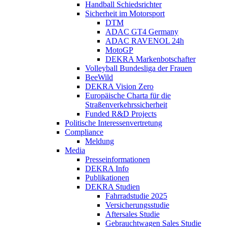
Handball Schiedsrichter
Sicherheit im Motorsport
DTM
ADAC GT4 Germany
ADAC RAVENOL 24h
MotoGP
DEKRA Markenbotschafter
Volleyball Bundesliga der Frauen
BeeWild
DEKRA Vision Zero
Europäische Charta für die
Straßenverkehrssicherheit
Funded R&D Projects
Politische Interessenvertretung
Compliance
Meldung
Media
Presseinformationen
DEKRA Info
Publikationen
DEKRA Studien
Fahrradstudie 2025
Versicherungsstudie
Aftersales Studie
Gebrauchtwagen Sales Studie