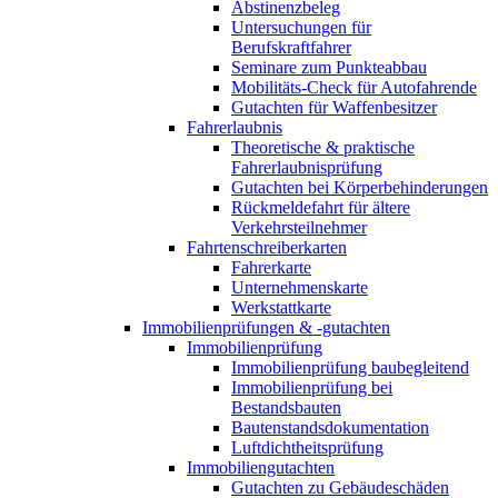
Abstinenzbeleg
Untersuchungen für
Berufskraftfahrer
Seminare zum Punkteabbau
Mobilitäts-Check für Autofahrende
Gutachten für Waffenbesitzer
Fahrerlaubnis
Theoretische & praktische
Fahrerlaubnisprüfung
Gutachten bei Körperbehinderungen
Rückmeldefahrt für ältere
Verkehrsteilnehmer
Fahrtenschreiberkarten
Fahrerkarte
Unternehmenskarte
Werkstattkarte
Immobilienprüfungen & -gutachten
Immobilienprüfung
Immobilienprüfung baubegleitend
Immobilienprüfung bei
Bestandsbauten
Bautenstandsdokumentation
Luftdichtheitsprüfung
Immobiliengutachten
Gutachten zu Gebäudeschäden