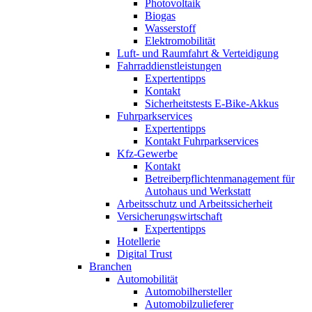
Photovoltaik
Biogas
Wasserstoff
Elektromobilität
Luft- und Raumfahrt & Verteidigung
Fahrraddienstleistungen
Expertentipps
Kontakt
Sicherheitstests E-Bike-Akkus
Fuhrparkservices
Expertentipps
Kontakt Fuhrparkservices
Kfz-Gewerbe
Kontakt
Betreiberpflichtenmanagement für
Autohaus und Werkstatt
Arbeitsschutz und Arbeitssicherheit
Versicherungswirtschaft
Expertentipps
Hotellerie
Digital Trust
Branchen
Automobilität
Automobilhersteller
Automobilzulieferer