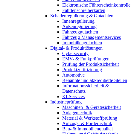
Elektronische Führerscheinkontrolle
Fahrtenschreiberkarten
Schadenregulierung & Gutachten
Innenregulierung
Außenregulierung
Fahrzeuggutachten
Fahrzeug-Managementservices
Immobiliengutachten
Digital- & Produktlösungen
Cybersecurity
EMV- & Funkprüfungen
Prüfung der Produktsicherheit
Produktzertifizierung
Automotive
Benannte und akkreditierte Stellen
Informationssicherheit &
Datenschutz
KI-Services
Industrieprüfung
Maschinen- & Gerätesicherheit
Anlagentechnik
Material & Werkstoffprüfung
Aufzugs- & Fördertechnik
Bau- & Immobilienqualität