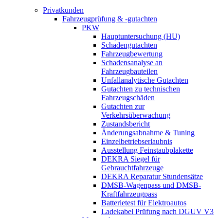
Privatkunden
Fahrzeugprüfung & -gutachten
PKW
Hauptuntersuchung (HU)
Schadengutachten
Fahrzeugbewertung
Schadensanalyse an
Fahrzeugbauteilen
Unfallanalytische Gutachten
Gutachten zu technischen
Fahrzeugschäden
Gutachten zur
Verkehrsüberwachung
Zustandsbericht
Änderungsabnahme & Tuning
Einzelbetriebserlaubnis
Ausstellung Feinstaubplakette
DEKRA Siegel für
Gebrauchtfahrzeuge
DEKRA Reparatur Stundensätze
DMSB-Wagenpass und DMSB-
Kraftfahrzeugpass
Batterietest für Elektroautos
Ladekabel Prüfung nach DGUV V3