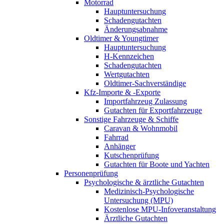
Motorrad
Hauptuntersuchung
Schadengutachten
Änderungsabnahme
Oldtimer & Youngtimer
Hauptuntersuchung
H-Kennzeichen
Schadengutachten
Wertgutachten
Oldtimer-Sachverständige
Kfz-Importe & -Exporte
Importfahrzeug Zulassung
Gutachten für Exportfahrzeuge
Sonstige Fahrzeuge & Schiffe
Caravan & Wohnmobil
Fahrrad
Anhänger
Kutschenprüfung
Gutachten für Boote und Yachten
Personenprüfung
Psychologische & ärztliche Gutachten
Medizinisch-Psychologische
Untersuchung (MPU)
Kostenlose MPU-Infoveranstaltung
Ärztliche Gutachten