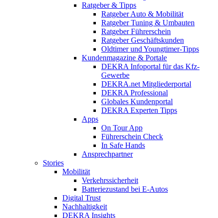
Ratgeber & Tipps
Ratgeber Auto & Mobilität
Ratgeber Tuning & Umbauten
Ratgeber Führerschein
Ratgeber Geschäftskunden
Oldtimer und Youngtimer-Tipps
Kundenmagazine & Portale
DEKRA Infoportal für das Kfz-
Gewerbe
DEKRA.net Mitgliederportal
DEKRA Professional
Globales Kundenportal
DEKRA Experten Tipps
Apps
On Tour App
Führerschein Check
In Safe Hands
Ansprechpartner
Stories
Mobilität
Verkehrssicherheit
Batteriezustand bei E-Autos
Digital Trust
Nachhaltigkeit
DEKRA Insights