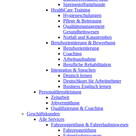
Sprengstoffspürhunde
HealthCare Training
Hygieneschulungen
Pflege & Betreuung
Qualitätsmanagement
Gesundheitswesen
Notfall und Katastrophen
Berufsorientierung & Bewerbung
Berufsorientierung
Coaching
Arbeitsaufnahme
Berufliche Rehabilitation
Integration & Sprachen
Deutsch lernen
Deutschkurs für Arbeitnehmer
Business Englisch lernen
Personaldienstleistung
Zeitarbeit
Jobvermittlung
Qualifizierung & Coaching
Geschäftskunden
Alle Services
Fahrzeugprüfung & Fahrerlaubniswesen
Fahrzeugprüfung
Fahrerlaubniswesen