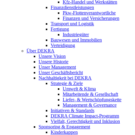
Kfz-Handel und Werkstätten
Finanzdienstleistungen
Pkw‑Flottenverantwortliche
Finanzen und Versicherungen
Transport und Logistik
Fertigung
Industriegüter
Bauwesen und Immobilien
Verteidigung
Über DEKRA
Unsere Vision
Unsere Historie
Unser Management
Unser Geschäftsbericht
Nachhaltigkeit bei DEKRA
Strategie & Ziele
Umwelt & Klima
Mitarbeitende & Gesellschaft
Liefer- & Wertschöpfungskette
Management & Governance
Initiativen & Standards
DEKRA Climate Impact-Programm
Vielfalt, Gerechtigkeit und Inklusion​
Sponsoring & Engagement
Kinderkappen