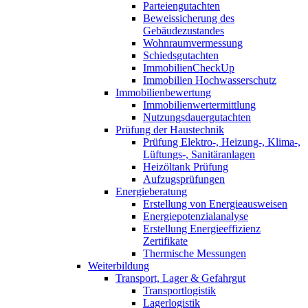
Parteiengutachten
Beweissicherung des
Gebäudezustandes
Wohnraumvermessung
Schiedsgutachten
ImmobilienCheckUp
Immobilien Hochwasserschutz
Immobilienbewertung
Immobilienwertermittlung
Nutzungsdauergutachten
Prüfung der Haustechnik
Prüfung Elektro-, Heizung-, Klima-,
Lüftungs-, Sanitäranlagen
Heizöltank Prüfung
Aufzugsprüfungen
Energieberatung
Erstellung von Energieausweisen
Energiepotenzialanalyse
Erstellung Energieeffizienz
Zertifikate
Thermische Messungen
Weiterbildung
Transport, Lager & Gefahrgut
Transportlogistik
Lagerlogistik