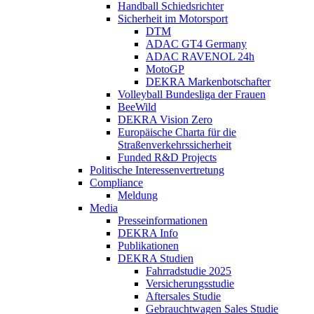
Handball Schiedsrichter
Sicherheit im Motorsport
DTM
ADAC GT4 Germany
ADAC RAVENOL 24h
MotoGP
DEKRA Markenbotschafter
Volleyball Bundesliga der Frauen
BeeWild
DEKRA Vision Zero
Europäische Charta für die
Straßenverkehrssicherheit
Funded R&D Projects
Politische Interessenvertretung
Compliance
Meldung
Media
Presseinformationen
DEKRA Info
Publikationen
DEKRA Studien
Fahrradstudie 2025
Versicherungsstudie
Aftersales Studie
Gebrauchtwagen Sales Studie