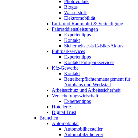
Photovoltaik
Biogas
Wasserstoff
Elektromobilität
Luft- und Raumfahrt & Verteidigung
Fahrraddienstleistungen
Expertentipps
Kontakt
Sicherheitstests E-Bike-Akkus
Fuhrparkservices
Expertentipps
Kontakt Fuhrparkservices
Kfz-Gewerbe
Kontakt
Betreiberpflichtenmanagement für
Autohaus und Werkstatt
Arbeitsschutz und Arbeitssicherheit
Versicherungswirtschaft
Expertentipps
Hotellerie
Digital Trust
Branchen
Automobilität
Automobilhersteller
Automobilzulieferer