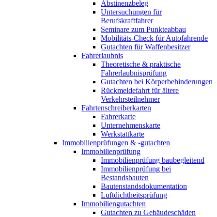
Abstinenzbeleg
Untersuchungen für
Berufskraftfahrer
Seminare zum Punkteabbau
Mobilitäts-Check für Autofahrende
Gutachten für Waffenbesitzer
Fahrerlaubnis
Theoretische & praktische
Fahrerlaubnisprüfung
Gutachten bei Körperbehinderungen
Rückmeldefahrt für ältere
Verkehrsteilnehmer
Fahrtenschreiberkarten
Fahrerkarte
Unternehmenskarte
Werkstattkarte
Immobilienprüfungen & -gutachten
Immobilienprüfung
Immobilienprüfung baubegleitend
Immobilienprüfung bei
Bestandsbauten
Bautenstandsdokumentation
Luftdichtheitsprüfung
Immobiliengutachten
Gutachten zu Gebäudeschäden