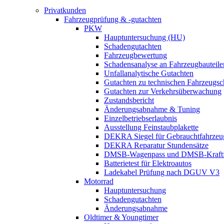
Privatkunden
Fahrzeugprüfung & -gutachten
PKW
Hauptuntersuchung (HU)
Schadengutachten
Fahrzeugbewertung
Schadensanalyse an Fahrzeugbauteile
Unfallanalytische Gutachten
Gutachten zu technischen Fahrzeugs
Gutachten zur Verkehrsüberwachung
Zustandsbericht
Änderungsabnahme & Tuning
Einzelbetriebserlaubnis
Ausstellung Feinstaubplakette
DEKRA Siegel für Gebrauchtfahrzeu
DEKRA Reparatur Stundensätze
DMSB-Wagenpass und DMSB-Kraftf
Batterietest für Elektroautos
Ladekabel Prüfung nach DGUV V3
Motorrad
Hauptuntersuchung
Schadengutachten
Änderungsabnahme
Oldtimer & Youngtimer