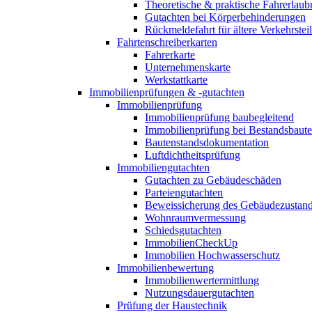
Theoretische & praktische Fahrerlaub
Gutachten bei Körperbehinderungen
Rückmeldefahrt für ältere Verkehrste
Fahrtenschreiberkarten
Fahrerkarte
Unternehmenskarte
Werkstattkarte
Immobilienprüfungen & -gutachten
Immobilienprüfung
Immobilienprüfung baubegleitend
Immobilienprüfung bei Bestandsbaut
Bautenstandsdokumentation
Luftdichtheitsprüfung
Immobiliengutachten
Gutachten zu Gebäudeschäden
Parteiengutachten
Beweissicherung des Gebäudezustan
Wohnraumvermessung
Schiedsgutachten
ImmobilienCheckUp
Immobilien Hochwasserschutz
Immobilienbewertung
Immobilienwertermittlung
Nutzungsdauergutachten
Prüfung der Haustechnik