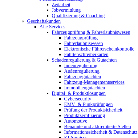
Zeitarbeit
Jobvermittlung
Qualifizierung & Coaching
Geschäftskunden
Alle Services
Fahrzeugprüfung & Fahrerlaubniswesen
Fahrzeugprüfung
Fahrerlaubniswesen
Elektronische Führerscheinkontrolle
Fahrtenschreiberkarten
Schadenregulierung & Gutachten
Innenregulierung
Außenregulierung
Fahrzeuggutachten
Fahrzeug-Managementservices
Immobiliengutachten
Digital- & Produktlösungen
Cybersecurity
EMV- & Funkprüfungen
Prüfung der Produktsicherheit
Produktzertifizierung
Automotive
Benannte und akkreditierte Stellen
Informationssicherheit & Datenschutz
KI-Services