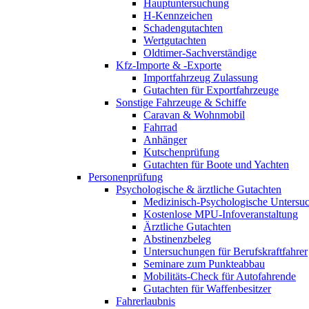
Hauptuntersuchung
H-Kennzeichen
Schadengutachten
Wertgutachten
Oldtimer-Sachverständige
Kfz-Importe & -Exporte
Importfahrzeug Zulassung
Gutachten für Exportfahrzeuge
Sonstige Fahrzeuge & Schiffe
Caravan & Wohnmobil
Fahrrad
Anhänger
Kutschenprüfung
Gutachten für Boote und Yachten
Personenprüfung
Psychologische & ärztliche Gutachten
Medizinisch-Psychologische Unters
Kostenlose MPU-Infoveranstaltung
Ärztliche Gutachten
Abstinenzbeleg
Untersuchungen für Berufskraftfahrer
Seminare zum Punkteabbau
Mobilitäts-Check für Autofahrende
Gutachten für Waffenbesitzer
Fahrerlaubnis