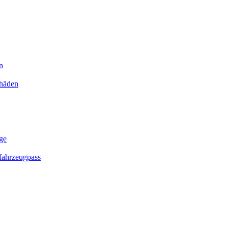
n
chäden
ge
ahrzeugpass