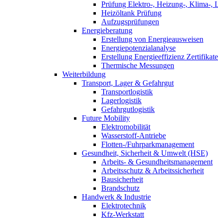
Prüfung Elektro-, Heizung-, Klima-, 
Heizöltank Prüfung
Aufzugsprüfungen
Energieberatung
Erstellung von Energieausweisen
Energiepotenzialanalyse
Erstellung Energieeffizienz Zertifikate
Thermische Messungen
Weiterbildung
Transport, Lager & Gefahrgut
Transportlogistik
Lagerlogistik
Gefahrgutlogistik
Future Mobility
Elektromobilität
Wasserstoff-Antriebe
Flotten-/Fuhrparkmanagement
Gesundheit, Sicherheit & Umwelt (HSE)
Arbeits- & Gesundheitsmanagement
Arbeitsschutz & Arbeitssicherheit
Bausicherheit
Brandschutz
Handwerk & Industrie
Elektrotechnik
Kfz-Werkstatt