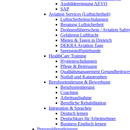
Ausbildereignung AEVO
SAP
Aviation Services (Luftsicherheit)
Luftsicherheitsschulungen
Beratung Luftsicherheit
Drohnenführerschein / Aviation Safet
Gefahrgut Luftfracht
Mieten & Tagen in Dreieich
DEKRA Aviation Tage
Sprengstoffspürhunde
HealthCare Training
Hygieneschulungen
Pflege & Betreuung
Qualitätsmanagement Gesundheitswe
Notfall und Katastrophen
Berufsorientierung & Bewerbung
Berufsorientierung
Coaching
Arbeitsaufnahme
Berufliche Rehabilitation
Integration & Sprachen
Deutsch lernen
Deutschkurs für Arbeitnehmer
Business Englisch lernen
Personaldienstleistung