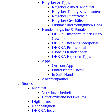
Ratgeber & Tipps
Ratgeber Auto & Mobilität
Ratgeber Tuning & Umbauten
Ratgeber Führerschein
Ratgeber Geschäftskunden
Oldtimer und Youngtimer-Tipps
Kundenmagazine & Portale
DEKRA Infoportal für das Kfz-
Gewerbe
DEKRA.net Mitgliederportal
DEKRA Professional
Globales Kundenportal
DEKRA Experten Tipps
Apps
On Tour App
Führerschein Check
In Safe Hands
Ansprechpartner
Stories
Mobilität
Verkehrssicherheit
Batteriezustand bei E-Autos
Digital Trust
Nachhaltigkeit
DEKRA Insights