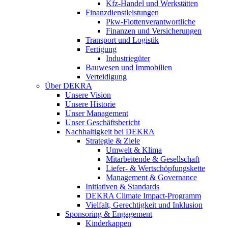
Kfz-Handel und Werkstätten
Finanzdienstleistungen
Pkw‑Flottenverantwortliche
Finanzen und Versicherungen
Transport und Logistik
Fertigung
Industriegüter
Bauwesen und Immobilien
Verteidigung
Über DEKRA
Unsere Vision
Unsere Historie
Unser Management
Unser Geschäftsbericht
Nachhaltigkeit bei DEKRA
Strategie & Ziele
Umwelt & Klima
Mitarbeitende & Gesellschaft
Liefer- & Wertschöpfungskette
Management & Governance
Initiativen & Standards
DEKRA Climate Impact-Programm
Vielfalt, Gerechtigkeit und Inklusion​
Sponsoring & Engagement
Kinderkappen