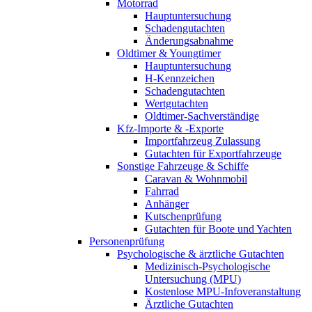
Motorrad
Hauptuntersuchung
Schadengutachten
Änderungsabnahme
Oldtimer & Youngtimer
Hauptuntersuchung
H-Kennzeichen
Schadengutachten
Wertgutachten
Oldtimer-Sachverständige
Kfz-Importe & -Exporte
Importfahrzeug Zulassung
Gutachten für Exportfahrzeuge
Sonstige Fahrzeuge & Schiffe
Caravan & Wohnmobil
Fahrrad
Anhänger
Kutschenprüfung
Gutachten für Boote und Yachten
Personenprüfung
Psychologische & ärztliche Gutachten
Medizinisch-Psychologische
Untersuchung (MPU)
Kostenlose MPU-Infoveranstaltung
Ärztliche Gutachten