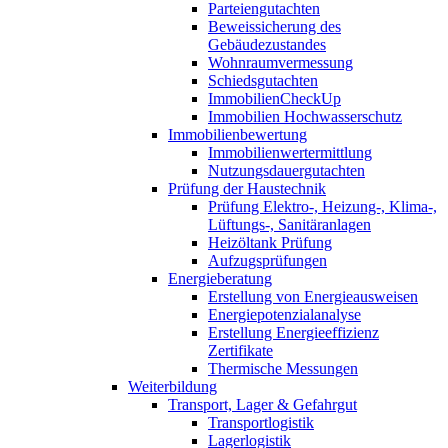
Parteiengutachten
Beweissicherung des
Gebäudezustandes
Wohnraumvermessung
Schiedsgutachten
ImmobilienCheckUp
Immobilien Hochwasserschutz
Immobilienbewertung
Immobilienwertermittlung
Nutzungsdauergutachten
Prüfung der Haustechnik
Prüfung Elektro-, Heizung-, Klima-,
Lüftungs-, Sanitäranlagen
Heizöltank Prüfung
Aufzugsprüfungen
Energieberatung
Erstellung von Energieausweisen
Energiepotenzialanalyse
Erstellung Energieeffizienz
Zertifikate
Thermische Messungen
Weiterbildung
Transport, Lager & Gefahrgut
Transportlogistik
Lagerlogistik