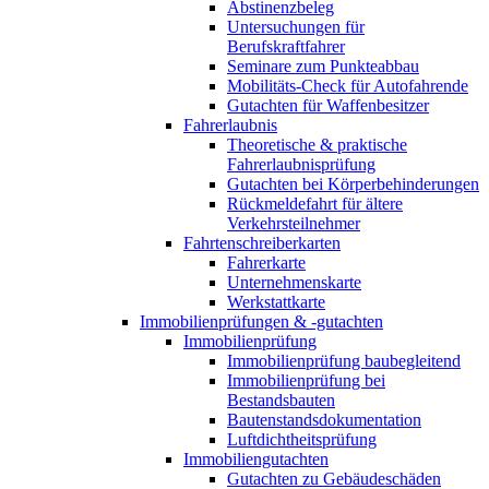
Abstinenzbeleg
Untersuchungen für
Berufskraftfahrer
Seminare zum Punkteabbau
Mobilitäts-Check für Autofahrende
Gutachten für Waffenbesitzer
Fahrerlaubnis
Theoretische & praktische
Fahrerlaubnisprüfung
Gutachten bei Körperbehinderungen
Rückmeldefahrt für ältere
Verkehrsteilnehmer
Fahrtenschreiberkarten
Fahrerkarte
Unternehmenskarte
Werkstattkarte
Immobilienprüfungen & -gutachten
Immobilienprüfung
Immobilienprüfung baubegleitend
Immobilienprüfung bei
Bestandsbauten
Bautenstandsdokumentation
Luftdichtheitsprüfung
Immobiliengutachten
Gutachten zu Gebäudeschäden