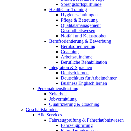
Sprengstoffspürhunde
HealthCare Training
Hygieneschulungen
Pflege & Betreuung
Qualitätsmanagement
Gesundheitswesen
Notfall und Katastrophen
Berufsorientierung & Bewerbung
Berufsorientierung
Coaching
Arbeitsaufnahme
Berufliche Rehabilitation
Integration & Sprachen
Deutsch lernen
Deutschkurs für Arbeitnehmer
Business Englisch lernen
Personaldienstleistung
Zeitarbeit
Jobvermittlung
Qualifizierung & Coaching
Geschäftskunden
Alle Services
Fahrzeugprüfung & Fahrerlaubniswesen
Fahrzeugprüfung
Fahrerlaubniswesen