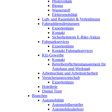
Photovoltaik
Biogas
Wasserstoff
Elektromobilität
Luft- und Raumfahrt & Verteidigung
Fahrraddienstleistungen
Expertentipps
Kontakt
Sicherheitstests E-Bike-Akkus
Fuhrparkservices
Expertentipps
Kontakt Fuhrparkservices
Kfz-Gewerbe
Kontakt
Betreiberpflichtenmanagement für
Autohaus und Werkstatt
Arbeitsschutz und Arbeitssicherheit
Versicherungswirtschaft
Expertentipps
Hotellerie
Digital Trust
Branchen
Automobilität
Automobilhersteller
Automobilzulieferer