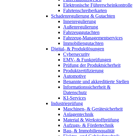
Elektronische Führerscheinkontrolle
Fahrtenschreiberkarten
Schadenregulierung & Gutachten
Innenregulierung
Außenregulierung
Fahrzeuggutachten
Fahrzeug-Managementservices
Immobiliengutachten
Digital- & Produktlösungen
Cybersecurity
EMV- & Funkprüfungen
Prüfung der Produktsicherheit
Produktzertifizierung
Automotive
Benannte und akkreditierte Stellen
Informationssicherheit &
Datenschutz
KI-Services
Industrieprüfung
Maschinen- & Gerätesicherheit
Anlagentechnik
Material & Werkstoffprüfung
Aufzugs- & Fördertechnik
Bau- & Immobilienqualität