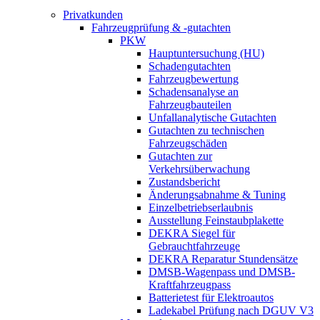
Privatkunden
Fahrzeugprüfung & -gutachten
PKW
Hauptuntersuchung (HU)
Schadengutachten
Fahrzeugbewertung
Schadensanalyse an
Fahrzeugbauteilen
Unfallanalytische Gutachten
Gutachten zu technischen
Fahrzeugschäden
Gutachten zur
Verkehrsüberwachung
Zustandsbericht
Änderungsabnahme & Tuning
Einzelbetriebserlaubnis
Ausstellung Feinstaubplakette
DEKRA Siegel für
Gebrauchtfahrzeuge
DEKRA Reparatur Stundensätze
DMSB-Wagenpass und DMSB-
Kraftfahrzeugpass
Batterietest für Elektroautos
Ladekabel Prüfung nach DGUV V3