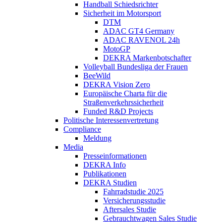
Handball Schiedsrichter
Sicherheit im Motorsport
DTM
ADAC GT4 Germany
ADAC RAVENOL 24h
MotoGP
DEKRA Markenbotschafter
Volleyball Bundesliga der Frauen
BeeWild
DEKRA Vision Zero
Europäische Charta für die
Straßenverkehrssicherheit
Funded R&D Projects
Politische Interessenvertretung
Compliance
Meldung
Media
Presseinformationen
DEKRA Info
Publikationen
DEKRA Studien
Fahrradstudie 2025
Versicherungsstudie
Aftersales Studie
Gebrauchtwagen Sales Studie