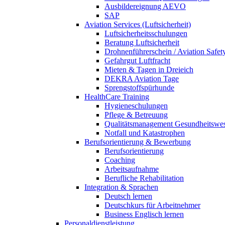
Ausbildereignung AEVO
SAP
Aviation Services (Luftsicherheit)
Luftsicherheitsschulungen
Beratung Luftsicherheit
Drohnenführerschein / Aviation Safet
Gefahrgut Luftfracht
Mieten & Tagen in Dreieich
DEKRA Aviation Tage
Sprengstoffspürhunde
HealthCare Training
Hygieneschulungen
Pflege & Betreuung
Qualitätsmanagement Gesundheitswe
Notfall und Katastrophen
Berufsorientierung & Bewerbung
Berufsorientierung
Coaching
Arbeitsaufnahme
Berufliche Rehabilitation
Integration & Sprachen
Deutsch lernen
Deutschkurs für Arbeitnehmer
Business Englisch lernen
Personaldienstleistung