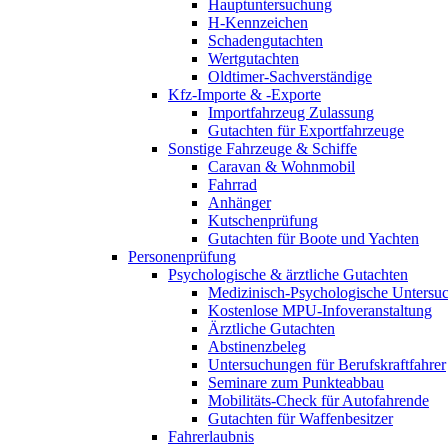
Hauptuntersuchung
H-Kennzeichen
Schadengutachten
Wertgutachten
Oldtimer-Sachverständige
Kfz-Importe & -Exporte
Importfahrzeug Zulassung
Gutachten für Exportfahrzeuge
Sonstige Fahrzeuge & Schiffe
Caravan & Wohnmobil
Fahrrad
Anhänger
Kutschenprüfung
Gutachten für Boote und Yachten
Personenprüfung
Psychologische & ärztliche Gutachten
Medizinisch-Psychologische Unters
Kostenlose MPU-Infoveranstaltung
Ärztliche Gutachten
Abstinenzbeleg
Untersuchungen für Berufskraftfahrer
Seminare zum Punkteabbau
Mobilitäts-Check für Autofahrende
Gutachten für Waffenbesitzer
Fahrerlaubnis