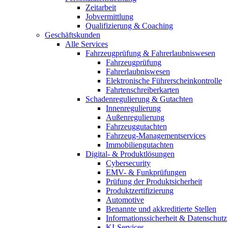
Zeitarbeit
Jobvermittlung
Qualifizierung & Coaching
Geschäftskunden
Alle Services
Fahrzeugprüfung & Fahrerlaubniswesen
Fahrzeugprüfung
Fahrerlaubniswesen
Elektronische Führerscheinkontrolle
Fahrtenschreiberkarten
Schadenregulierung & Gutachten
Innenregulierung
Außenregulierung
Fahrzeuggutachten
Fahrzeug-Managementservices
Immobiliengutachten
Digital- & Produktlösungen
Cybersecurity
EMV- & Funkprüfungen
Prüfung der Produktsicherheit
Produktzertifizierung
Automotive
Benannte und akkreditierte Stellen
Informationssicherheit & Datenschutz
KI-Services