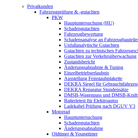
Privatkunden
Fahrzeugprüfung & -gutachten
PKW
Hauptuntersuchung (HU)
Schadengutachten
Fahrzeugbewertung
Schadensanalyse an Fahrzeugbauteile
Unfallanalytische Gutachten
Gutachten zu technischen Fahrzeugs
Gutachten zur Verkehrsüberwachung
Zustandsbericht
Änderungsabnahme & Tuning
Einzelbetriebserlaubnis
Ausstellung Feinstaubplakette
DEKRA Siegel für Gebrauchtfahrzeu
DEKRA Reparatur Stundensätze
DMSB-Wagenpass und DMSB-Kraftf
Batterietest für Elektroautos
Ladekabel Prüfung nach DGUV V3
Motorrad
Hauptuntersuchung
Schadengutachten
Änderungsabnahme
Oldtimer & Youngtimer