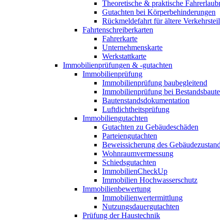
Theoretische & praktische Fahrerlaub
Gutachten bei Körperbehinderungen
Rückmeldefahrt für ältere Verkehrste
Fahrtenschreiberkarten
Fahrerkarte
Unternehmenskarte
Werkstattkarte
Immobilienprüfungen & -gutachten
Immobilienprüfung
Immobilienprüfung baubegleitend
Immobilienprüfung bei Bestandsbaut
Bautenstandsdokumentation
Luftdichtheitsprüfung
Immobiliengutachten
Gutachten zu Gebäudeschäden
Parteiengutachten
Beweissicherung des Gebäudezustan
Wohnraumvermessung
Schiedsgutachten
ImmobilienCheckUp
Immobilien Hochwasserschutz
Immobilienbewertung
Immobilienwertermittlung
Nutzungsdauergutachten
Prüfung der Haustechnik