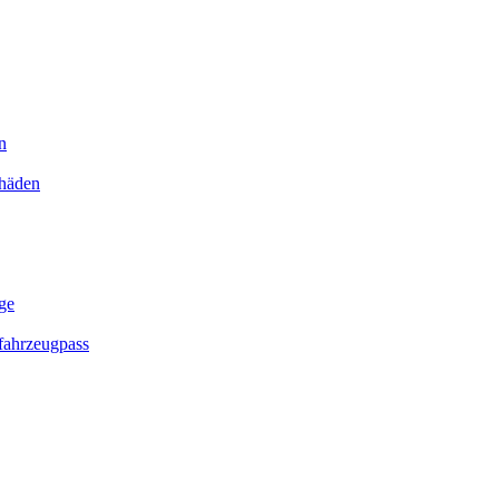
n
chäden
ge
ahrzeugpass