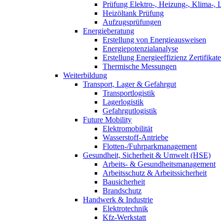
Prüfung Elektro-, Heizung-, Klima-, 
Heizöltank Prüfung
Aufzugsprüfungen
Energieberatung
Erstellung von Energieausweisen
Energiepotenzialanalyse
Erstellung Energieeffizienz Zertifikate
Thermische Messungen
Weiterbildung
Transport, Lager & Gefahrgut
Transportlogistik
Lagerlogistik
Gefahrgutlogistik
Future Mobility
Elektromobilität
Wasserstoff-Antriebe
Flotten-/Fuhrparkmanagement
Gesundheit, Sicherheit & Umwelt (HSE)
Arbeits- & Gesundheitsmanagement
Arbeitsschutz & Arbeitssicherheit
Bausicherheit
Brandschutz
Handwerk & Industrie
Elektrotechnik
Kfz-Werkstatt