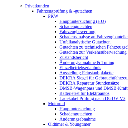
Privatkunden
Fahrzeugprüfung & -gutachten
PKW
Hauptuntersuchung (HU)
Schadengutachten
Fahrzeugbewertung
Schadensanalyse an Fahrzeugbauteile
Unfallanalytische Gutachten
Gutachten zu technischen Fahrzeugs
Gutachten zur Verkehrsüberwachung
Zustandsbericht
Änderungsabnahme & Tuning
Einzelbetriebserlaubnis
Ausstellung Feinstaubplakette
DEKRA Siegel für Gebrauchtfahrzeu
DEKRA Reparatur Stundensätze
DMSB-Wagenpass und DMSB-Kraftf
Batterietest für Elektroautos
Ladekabel Prüfung nach DGUV V3
Motorrad
Hauptuntersuchung
Schadengutachten
Änderungsabnahme
Oldtimer & Youngtimer