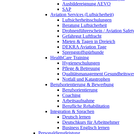
Ausbildereignung AEVO
SAP
Aviation Services (Luftsicherheit)
Luftsicherheitsschulungen
Beratung Luftsicherheit
Drohnenführerschein / Aviation Safet
Gefahrgut Luftfracht
Mieten & Tagen in Dreieich
DEKRA Aviation Tage
Sprengstoffspürhunde
HealthCare Training
Hygieneschulungen
Pflege & Betreuung
Qualitätsmanagement Gesundheitswe
Notfall und Katastrophen
Berufsorientierung & Bewerbung
Berufsorientierung
Coaching
Arbeitsaufnahme
Berufliche Rehabilitation
Integration & Sprachen
Deutsch lernen
Deutschkurs für Arbeitnehmer
Business Englisch lernen
Personaldienstleistung