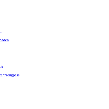
n
chäden
ge
ahrzeugpass