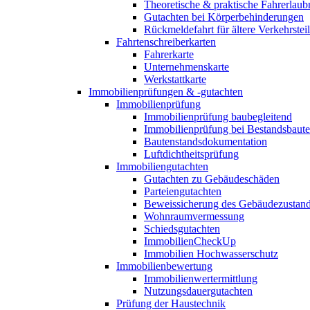
Theoretische & praktische Fahrerlaub
Gutachten bei Körperbehinderungen
Rückmeldefahrt für ältere Verkehrste
Fahrtenschreiberkarten
Fahrerkarte
Unternehmenskarte
Werkstattkarte
Immobilienprüfungen & -gutachten
Immobilienprüfung
Immobilienprüfung baubegleitend
Immobilienprüfung bei Bestandsbaut
Bautenstandsdokumentation
Luftdichtheitsprüfung
Immobiliengutachten
Gutachten zu Gebäudeschäden
Parteiengutachten
Beweissicherung des Gebäudezustan
Wohnraumvermessung
Schiedsgutachten
ImmobilienCheckUp
Immobilien Hochwasserschutz
Immobilienbewertung
Immobilienwertermittlung
Nutzungsdauergutachten
Prüfung der Haustechnik