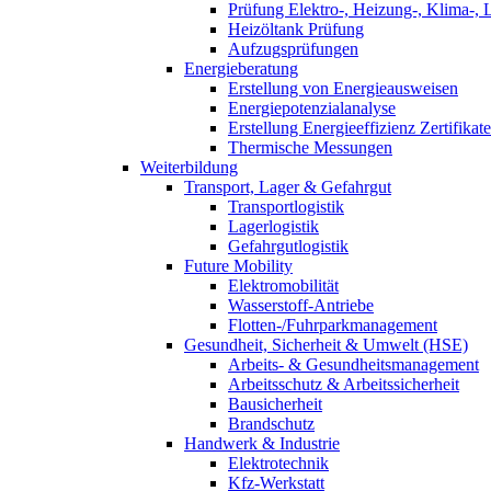
Prüfung Elektro-, Heizung-, Klima-, 
Heizöltank Prüfung
Aufzugsprüfungen
Energieberatung
Erstellung von Energieausweisen
Energiepotenzialanalyse
Erstellung Energieeffizienz Zertifikate
Thermische Messungen
Weiterbildung
Transport, Lager & Gefahrgut
Transportlogistik
Lagerlogistik
Gefahrgutlogistik
Future Mobility
Elektromobilität
Wasserstoff-Antriebe
Flotten-/Fuhrparkmanagement
Gesundheit, Sicherheit & Umwelt (HSE)
Arbeits- & Gesundheitsmanagement
Arbeitsschutz & Arbeitssicherheit
Bausicherheit
Brandschutz
Handwerk & Industrie
Elektrotechnik
Kfz-Werkstatt