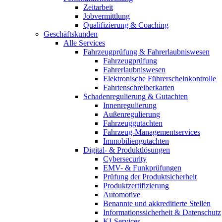
Zeitarbeit
Jobvermittlung
Qualifizierung & Coaching
Geschäftskunden
Alle Services
Fahrzeugprüfung & Fahrerlaubniswesen
Fahrzeugprüfung
Fahrerlaubniswesen
Elektronische Führerscheinkontrolle
Fahrtenschreiberkarten
Schadenregulierung & Gutachten
Innenregulierung
Außenregulierung
Fahrzeuggutachten
Fahrzeug-Managementservices
Immobiliengutachten
Digital- & Produktlösungen
Cybersecurity
EMV- & Funkprüfungen
Prüfung der Produktsicherheit
Produktzertifizierung
Automotive
Benannte und akkreditierte Stellen
Informationssicherheit & Datenschutz
KI-Services