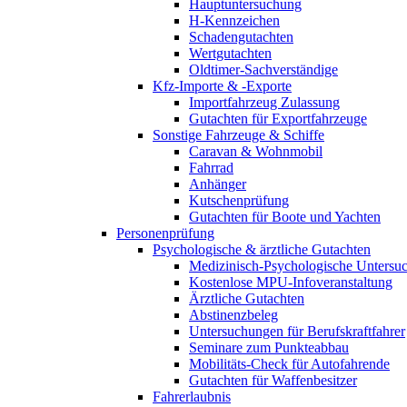
Hauptuntersuchung
H-Kennzeichen
Schadengutachten
Wertgutachten
Oldtimer-Sachverständige
Kfz-Importe & -Exporte
Importfahrzeug Zulassung
Gutachten für Exportfahrzeuge
Sonstige Fahrzeuge & Schiffe
Caravan & Wohnmobil
Fahrrad
Anhänger
Kutschenprüfung
Gutachten für Boote und Yachten
Personenprüfung
Psychologische & ärztliche Gutachten
Medizinisch-Psychologische Unters
Kostenlose MPU-Infoveranstaltung
Ärztliche Gutachten
Abstinenzbeleg
Untersuchungen für Berufskraftfahrer
Seminare zum Punkteabbau
Mobilitäts-Check für Autofahrende
Gutachten für Waffenbesitzer
Fahrerlaubnis