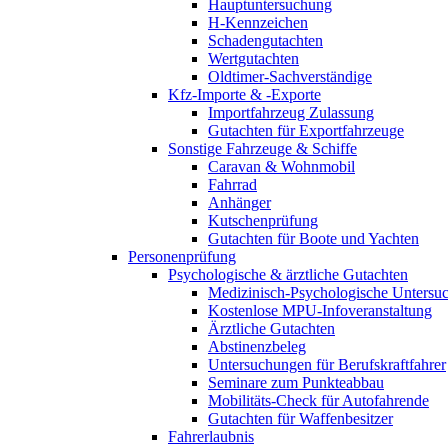
Hauptuntersuchung
H-Kennzeichen
Schadengutachten
Wertgutachten
Oldtimer-Sachverständige
Kfz-Importe & -Exporte
Importfahrzeug Zulassung
Gutachten für Exportfahrzeuge
Sonstige Fahrzeuge & Schiffe
Caravan & Wohnmobil
Fahrrad
Anhänger
Kutschenprüfung
Gutachten für Boote und Yachten
Personenprüfung
Psychologische & ärztliche Gutachten
Medizinisch-Psychologische Unters
Kostenlose MPU-Infoveranstaltung
Ärztliche Gutachten
Abstinenzbeleg
Untersuchungen für Berufskraftfahrer
Seminare zum Punkteabbau
Mobilitäts-Check für Autofahrende
Gutachten für Waffenbesitzer
Fahrerlaubnis