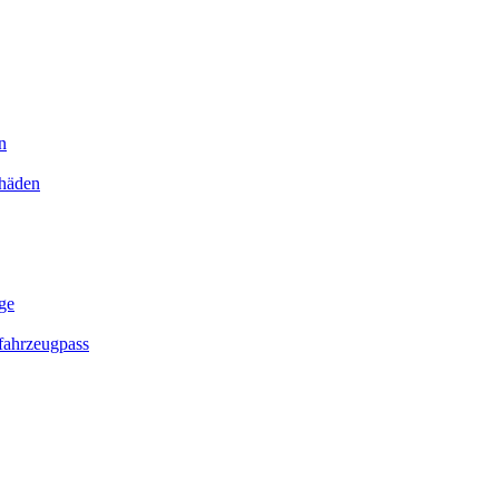
n
chäden
ge
ahrzeugpass