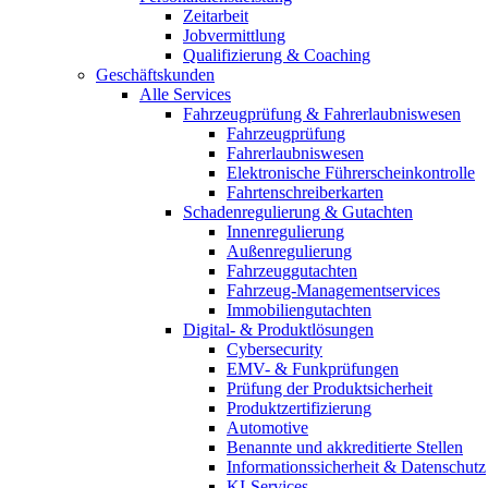
Zeitarbeit
Jobvermittlung
Qualifizierung & Coaching
Geschäftskunden
Alle Services
Fahrzeugprüfung & Fahrerlaubniswesen
Fahrzeugprüfung
Fahrerlaubniswesen
Elektronische Führerscheinkontrolle
Fahrtenschreiberkarten
Schadenregulierung & Gutachten
Innenregulierung
Außenregulierung
Fahrzeuggutachten
Fahrzeug-Managementservices
Immobiliengutachten
Digital- & Produktlösungen
Cybersecurity
EMV- & Funkprüfungen
Prüfung der Produktsicherheit
Produktzertifizierung
Automotive
Benannte und akkreditierte Stellen
Informationssicherheit & Datenschutz
KI-Services