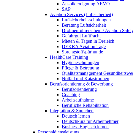
Ausbildereignung AEVO
SAP
Aviation Services (Luftsicherheit)
Luftsicherheitsschulungen
Beratung Luftsicherheit
Drohnenführerschein / Aviation Safet
Gefahrgut Luftfracht
Mieten & Tagen in Dreieich
DEKRA Aviation Tage
Sprengstoffspürhunde
HealthCare Training
Hygieneschulungen
Pflege & Betreuung
Qualitätsmanagement Gesundheitswe
Notfall und Katastrophen
Berufsorientierung & Bewerbung
Berufsorientierung
Coaching
Arbeitsaufnahme
Berufliche Rehabilitation
Integration & Sprachen
Deutsch lernen
Deutschkurs für Arbeitnehmer
Business Englisch lernen
Personaldienstleistung