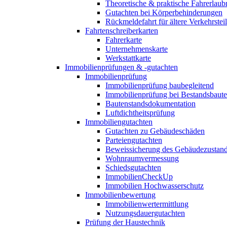
Theoretische & praktische Fahrerlaub
Gutachten bei Körperbehinderungen
Rückmeldefahrt für ältere Verkehrste
Fahrtenschreiberkarten
Fahrerkarte
Unternehmenskarte
Werkstattkarte
Immobilienprüfungen & -gutachten
Immobilienprüfung
Immobilienprüfung baubegleitend
Immobilienprüfung bei Bestandsbaut
Bautenstandsdokumentation
Luftdichtheitsprüfung
Immobiliengutachten
Gutachten zu Gebäudeschäden
Parteiengutachten
Beweissicherung des Gebäudezustan
Wohnraumvermessung
Schiedsgutachten
ImmobilienCheckUp
Immobilien Hochwasserschutz
Immobilienbewertung
Immobilienwertermittlung
Nutzungsdauergutachten
Prüfung der Haustechnik