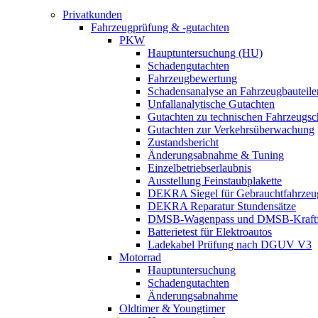
Privatkunden
Fahrzeugprüfung & -gutachten
PKW
Hauptuntersuchung (HU)
Schadengutachten
Fahrzeugbewertung
Schadensanalyse an Fahrzeugbauteile
Unfallanalytische Gutachten
Gutachten zu technischen Fahrzeugs
Gutachten zur Verkehrsüberwachung
Zustandsbericht
Änderungsabnahme & Tuning
Einzelbetriebserlaubnis
Ausstellung Feinstaubplakette
DEKRA Siegel für Gebrauchtfahrzeu
DEKRA Reparatur Stundensätze
DMSB-Wagenpass und DMSB-Kraftf
Batterietest für Elektroautos
Ladekabel Prüfung nach DGUV V3
Motorrad
Hauptuntersuchung
Schadengutachten
Änderungsabnahme
Oldtimer & Youngtimer