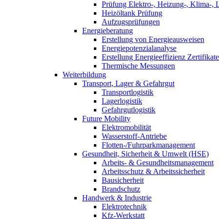
Prüfung Elektro-, Heizung-, Klima-, 
Heizöltank Prüfung
Aufzugsprüfungen
Energieberatung
Erstellung von Energieausweisen
Energiepotenzialanalyse
Erstellung Energieeffizienz Zertifikate
Thermische Messungen
Weiterbildung
Transport, Lager & Gefahrgut
Transportlogistik
Lagerlogistik
Gefahrgutlogistik
Future Mobility
Elektromobilität
Wasserstoff-Antriebe
Flotten-/Fuhrparkmanagement
Gesundheit, Sicherheit & Umwelt (HSE)
Arbeits- & Gesundheitsmanagement
Arbeitsschutz & Arbeitssicherheit
Bausicherheit
Brandschutz
Handwerk & Industrie
Elektrotechnik
Kfz-Werkstatt