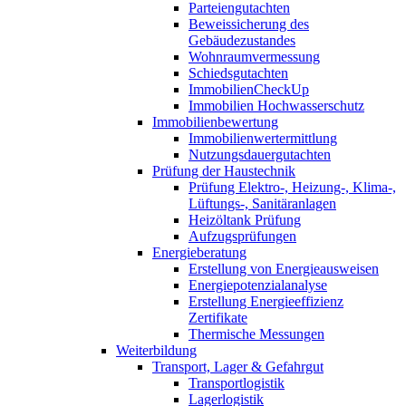
Parteiengutachten
Beweissicherung des
Gebäudezustandes
Wohnraumvermessung
Schiedsgutachten
ImmobilienCheckUp
Immobilien Hochwasserschutz
Immobilienbewertung
Immobilienwertermittlung
Nutzungsdauergutachten
Prüfung der Haustechnik
Prüfung Elektro-, Heizung-, Klima-,
Lüftungs-, Sanitäranlagen
Heizöltank Prüfung
Aufzugsprüfungen
Energieberatung
Erstellung von Energieausweisen
Energiepotenzialanalyse
Erstellung Energieeffizienz
Zertifikate
Thermische Messungen
Weiterbildung
Transport, Lager & Gefahrgut
Transportlogistik
Lagerlogistik