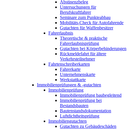
Abstinenzbeleg
Untersuchungen für
Berufskraftfahrer
Seminare zum Punkteabbau
Mobilitäts-Check für Autofahrende
Gutachten für Waffenbesitzer
Fahrerlaubnis
Theoretische & praktische
Fahrerlaubnisprüfung
Gutachten bei Körperbehinderungen
Rückmeldefahrt für ältere
Verkehrsteilnehmer
Fahrtenschreiberkarten
Fahrerkarte
Unternehmenskarte
Werkstattkarte
Immobilienprüfungen & -gutachten
Immobilienprüfung
Immobilienprüfung baubegleitend
Immobilienprüfung bei
Bestandsbauten
Bautenstandsdokumentation
Luftdichtheitsprüfung
Immobiliengutachten
Gutachten zu Gebäudeschäden