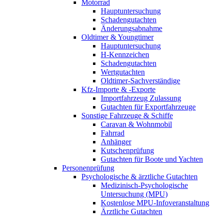
Motorrad
Hauptuntersuchung
Schadengutachten
Änderungsabnahme
Oldtimer & Youngtimer
Hauptuntersuchung
H-Kennzeichen
Schadengutachten
Wertgutachten
Oldtimer-Sachverständige
Kfz-Importe & -Exporte
Importfahrzeug Zulassung
Gutachten für Exportfahrzeuge
Sonstige Fahrzeuge & Schiffe
Caravan & Wohnmobil
Fahrrad
Anhänger
Kutschenprüfung
Gutachten für Boote und Yachten
Personenprüfung
Psychologische & ärztliche Gutachten
Medizinisch-Psychologische
Untersuchung (MPU)
Kostenlose MPU-Infoveranstaltung
Ärztliche Gutachten