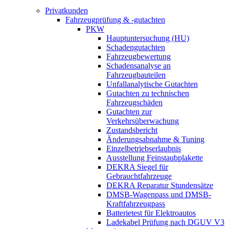
Privatkunden
Fahrzeugprüfung & -gutachten
PKW
Hauptuntersuchung (HU)
Schadengutachten
Fahrzeugbewertung
Schadensanalyse an
Fahrzeugbauteilen
Unfallanalytische Gutachten
Gutachten zu technischen
Fahrzeugschäden
Gutachten zur
Verkehrsüberwachung
Zustandsbericht
Änderungsabnahme & Tuning
Einzelbetriebserlaubnis
Ausstellung Feinstaubplakette
DEKRA Siegel für
Gebrauchtfahrzeuge
DEKRA Reparatur Stundensätze
DMSB-Wagenpass und DMSB-
Kraftfahrzeugpass
Batterietest für Elektroautos
Ladekabel Prüfung nach DGUV V3