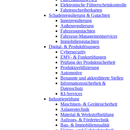
Elektronische Führerscheinkontrolle
Fahrtenschreiberkarten
Schadenregulierung & Gutachten
Innenregulierung
Außenregulierung
Fahrzeuggutachten
Fahrzeug-Managementservices
Immobiliengutachten
Digital- & Produktlösungen
Cybersecurity
EMV- & Funkprüfungen
Prüfung der Produktsicherheit
Produktzertifizierung
Automotive
Benannte und akkreditierte Stellen
Informationssicherheit &
Datenschutz
KI-Services
Industrieprüfung
Maschinen- & Gerätesicherheit
Anlagentechnik
Material & Werkstoffprüfung
Aufzugs- & Fördertechnik
Bau- & Immobilienqualität