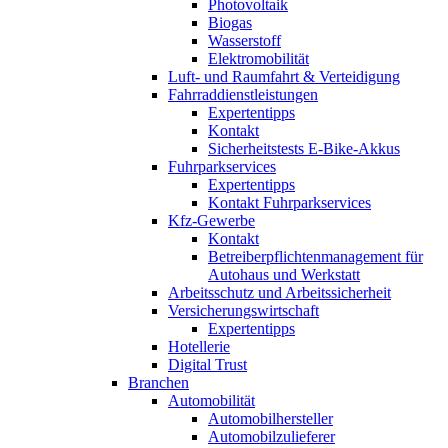
Photovoltaik
Biogas
Wasserstoff
Elektromobilität
Luft- und Raumfahrt & Verteidigung
Fahrraddienstleistungen
Expertentipps
Kontakt
Sicherheitstests E-Bike-Akkus
Fuhrparkservices
Expertentipps
Kontakt Fuhrparkservices
Kfz-Gewerbe
Kontakt
Betreiberpflichtenmanagement für
Autohaus und Werkstatt
Arbeitsschutz und Arbeitssicherheit
Versicherungswirtschaft
Expertentipps
Hotellerie
Digital Trust
Branchen
Automobilität
Automobilhersteller
Automobilzulieferer