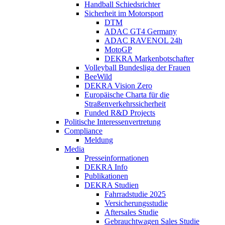
Handball Schiedsrichter
Sicherheit im Motorsport
DTM
ADAC GT4 Germany
ADAC RAVENOL 24h
MotoGP
DEKRA Markenbotschafter
Volleyball Bundesliga der Frauen
BeeWild
DEKRA Vision Zero
Europäische Charta für die
Straßenverkehrssicherheit
Funded R&D Projects
Politische Interessenvertretung
Compliance
Meldung
Media
Presseinformationen
DEKRA Info
Publikationen
DEKRA Studien
Fahrradstudie 2025
Versicherungsstudie
Aftersales Studie
Gebrauchtwagen Sales Studie