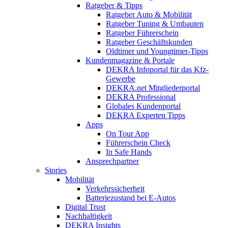
Ratgeber & Tipps
Ratgeber Auto & Mobilität
Ratgeber Tuning & Umbauten
Ratgeber Führerschein
Ratgeber Geschäftskunden
Oldtimer und Youngtimer-Tipps
Kundenmagazine & Portale
DEKRA Infoportal für das Kfz-
Gewerbe
DEKRA.net Mitgliederportal
DEKRA Professional
Globales Kundenportal
DEKRA Experten Tipps
Apps
On Tour App
Führerschein Check
In Safe Hands
Ansprechpartner
Stories
Mobilität
Verkehrssicherheit
Batteriezustand bei E-Autos
Digital Trust
Nachhaltigkeit
DEKRA Insights