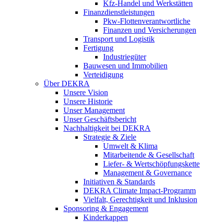
Kfz-Handel und Werkstätten
Finanzdienstleistungen
Pkw‑Flottenverantwortliche
Finanzen und Versicherungen
Transport und Logistik
Fertigung
Industriegüter
Bauwesen und Immobilien
Verteidigung
Über DEKRA
Unsere Vision
Unsere Historie
Unser Management
Unser Geschäftsbericht
Nachhaltigkeit bei DEKRA
Strategie & Ziele
Umwelt & Klima
Mitarbeitende & Gesellschaft
Liefer- & Wertschöpfungskette
Management & Governance
Initiativen & Standards
DEKRA Climate Impact-Programm
Vielfalt, Gerechtigkeit und Inklusion​
Sponsoring & Engagement
Kinderkappen