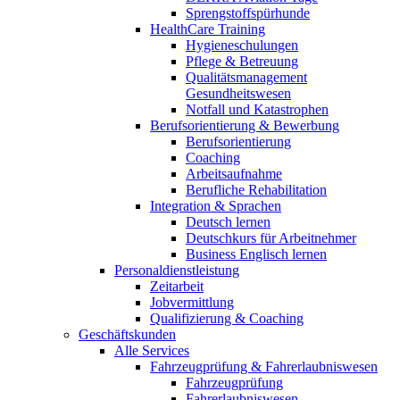
Sprengstoffspürhunde
HealthCare Training
Hygieneschulungen
Pflege & Betreuung
Qualitätsmanagement
Gesundheitswesen
Notfall und Katastrophen
Berufsorientierung & Bewerbung
Berufsorientierung
Coaching
Arbeitsaufnahme
Berufliche Rehabilitation
Integration & Sprachen
Deutsch lernen
Deutschkurs für Arbeitnehmer
Business Englisch lernen
Personaldienstleistung
Zeitarbeit
Jobvermittlung
Qualifizierung & Coaching
Geschäftskunden
Alle Services
Fahrzeugprüfung & Fahrerlaubniswesen
Fahrzeugprüfung
Fahrerlaubniswesen