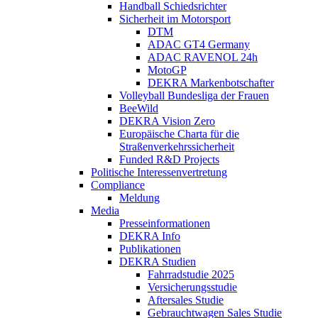
Handball Schiedsrichter
Sicherheit im Motorsport
DTM
ADAC GT4 Germany
ADAC RAVENOL 24h
MotoGP
DEKRA Markenbotschafter
Volleyball Bundesliga der Frauen
BeeWild
DEKRA Vision Zero
Europäische Charta für die
Straßenverkehrssicherheit
Funded R&D Projects
Politische Interessenvertretung
Compliance
Meldung
Media
Presseinformationen
DEKRA Info
Publikationen
DEKRA Studien
Fahrradstudie 2025
Versicherungsstudie
Aftersales Studie
Gebrauchtwagen Sales Studie