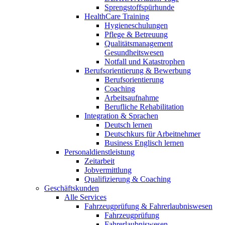
Sprengstoffspürhunde
HealthCare Training
Hygieneschulungen
Pflege & Betreuung
Qualitätsmanagement
Gesundheitswesen
Notfall und Katastrophen
Berufsorientierung & Bewerbung
Berufsorientierung
Coaching
Arbeitsaufnahme
Berufliche Rehabilitation
Integration & Sprachen
Deutsch lernen
Deutschkurs für Arbeitnehmer
Business Englisch lernen
Personaldienstleistung
Zeitarbeit
Jobvermittlung
Qualifizierung & Coaching
Geschäftskunden
Alle Services
Fahrzeugprüfung & Fahrerlaubniswesen
Fahrzeugprüfung
Fahrerlaubniswesen