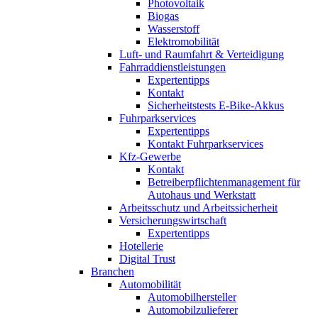
Photovoltaik
Biogas
Wasserstoff
Elektromobilität
Luft- und Raumfahrt & Verteidigung
Fahrraddienstleistungen
Expertentipps
Kontakt
Sicherheitstests E-Bike-Akkus
Fuhrparkservices
Expertentipps
Kontakt Fuhrparkservices
Kfz-Gewerbe
Kontakt
Betreiberpflichtenmanagement für
Autohaus und Werkstatt
Arbeitsschutz und Arbeitssicherheit
Versicherungswirtschaft
Expertentipps
Hotellerie
Digital Trust
Branchen
Automobilität
Automobilhersteller
Automobilzulieferer