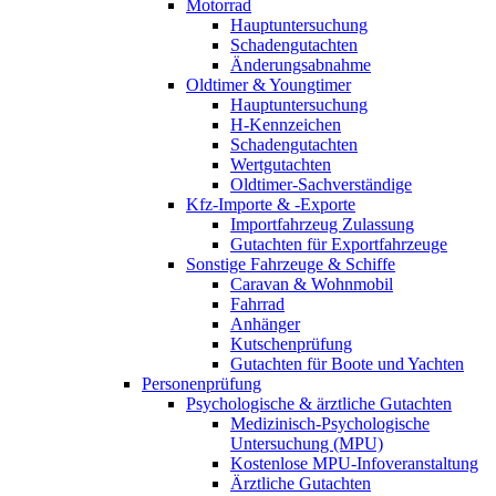
Motorrad
Hauptuntersuchung
Schadengutachten
Änderungsabnahme
Oldtimer & Youngtimer
Hauptuntersuchung
H-Kennzeichen
Schadengutachten
Wertgutachten
Oldtimer-Sachverständige
Kfz-Importe & -Exporte
Importfahrzeug Zulassung
Gutachten für Exportfahrzeuge
Sonstige Fahrzeuge & Schiffe
Caravan & Wohnmobil
Fahrrad
Anhänger
Kutschenprüfung
Gutachten für Boote und Yachten
Personenprüfung
Psychologische & ärztliche Gutachten
Medizinisch-Psychologische
Untersuchung (MPU)
Kostenlose MPU-Infoveranstaltung
Ärztliche Gutachten