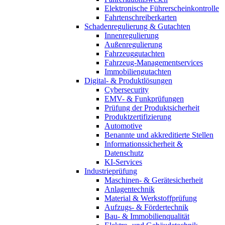
Elektronische Führerscheinkontrolle
Fahrtenschreiberkarten
Schadenregulierung & Gutachten
Innenregulierung
Außenregulierung
Fahrzeuggutachten
Fahrzeug-Managementservices
Immobiliengutachten
Digital- & Produktlösungen
Cybersecurity
EMV- & Funkprüfungen
Prüfung der Produktsicherheit
Produktzertifizierung
Automotive
Benannte und akkreditierte Stellen
Informationssicherheit &
Datenschutz
KI-Services
Industrieprüfung
Maschinen- & Gerätesicherheit
Anlagentechnik
Material & Werkstoffprüfung
Aufzugs- & Fördertechnik
Bau- & Immobilienqualität