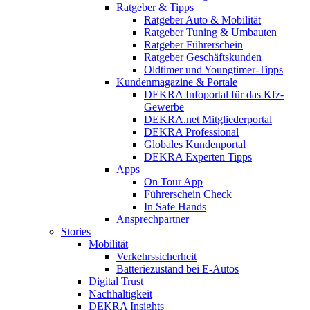
Ratgeber & Tipps
Ratgeber Auto & Mobilität
Ratgeber Tuning & Umbauten
Ratgeber Führerschein
Ratgeber Geschäftskunden
Oldtimer und Youngtimer-Tipps
Kundenmagazine & Portale
DEKRA Infoportal für das Kfz-
Gewerbe
DEKRA.net Mitgliederportal
DEKRA Professional
Globales Kundenportal
DEKRA Experten Tipps
Apps
On Tour App
Führerschein Check
In Safe Hands
Ansprechpartner
Stories
Mobilität
Verkehrssicherheit
Batteriezustand bei E-Autos
Digital Trust
Nachhaltigkeit
DEKRA Insights