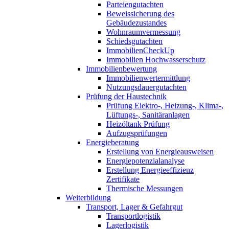
Parteiengutachten
Beweissicherung des
Gebäudezustandes
Wohnraumvermessung
Schiedsgutachten
ImmobilienCheckUp
Immobilien Hochwasserschutz
Immobilienbewertung
Immobilienwertermittlung
Nutzungsdauergutachten
Prüfung der Haustechnik
Prüfung Elektro-, Heizung-, Klima-,
Lüftungs-, Sanitäranlagen
Heizöltank Prüfung
Aufzugsprüfungen
Energieberatung
Erstellung von Energieausweisen
Energiepotenzialanalyse
Erstellung Energieeffizienz
Zertifikate
Thermische Messungen
Weiterbildung
Transport, Lager & Gefahrgut
Transportlogistik
Lagerlogistik