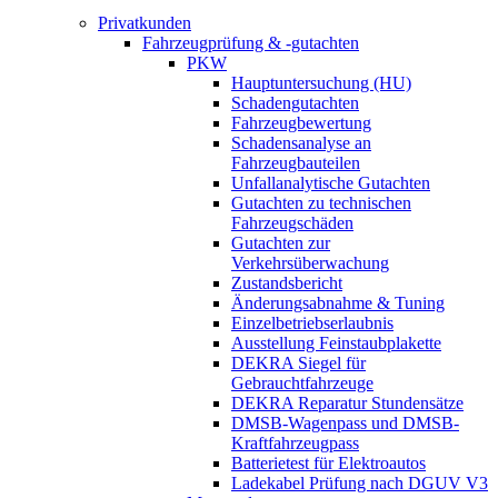
Privatkunden
Fahrzeugprüfung & -gutachten
PKW
Hauptuntersuchung (HU)
Schadengutachten
Fahrzeugbewertung
Schadensanalyse an
Fahrzeugbauteilen
Unfallanalytische Gutachten
Gutachten zu technischen
Fahrzeugschäden
Gutachten zur
Verkehrsüberwachung
Zustandsbericht
Änderungsabnahme & Tuning
Einzelbetriebserlaubnis
Ausstellung Feinstaubplakette
DEKRA Siegel für
Gebrauchtfahrzeuge
DEKRA Reparatur Stundensätze
DMSB-Wagenpass und DMSB-
Kraftfahrzeugpass
Batterietest für Elektroautos
Ladekabel Prüfung nach DGUV V3