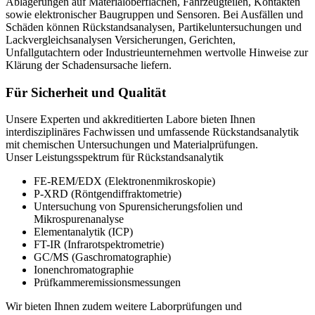
Ablagerungen auf Materialoberflächen, Fahrzeugteilen, Kontakten
sowie elektronischer Baugruppen und Sensoren. Bei Ausfällen und
Schäden können Rückstandsanalysen, Partikeluntersuchungen und
Lackvergleichsanalysen Versicherungen, Gerichten,
Unfallgutachtern oder Industrieunternehmen wertvolle Hinweise zur
Klärung der Schadensursache liefern.
Für Sicherheit und Qualität
Unsere Experten und akkreditierten Labore bieten Ihnen
interdisziplinäres Fachwissen und umfassende Rückstandsanalytik
mit chemischen Untersuchungen und Materialprüfungen.
Unser Leistungsspektrum für Rückstandsanalytik
FE-REM/EDX (Elektronenmikroskopie)
P-XRD (Röntgendiffraktometrie)
Untersuchung von Spurensicherungsfolien und
Mikrospurenanalyse
Elementanalytik (ICP)
FT-IR (Infrarotspektrometrie)
GC/MS (Gaschromatographie)
Ionenchromatographie
Prüfkammeremissionsmessungen
Wir bieten Ihnen zudem weitere Laborprüfungen und