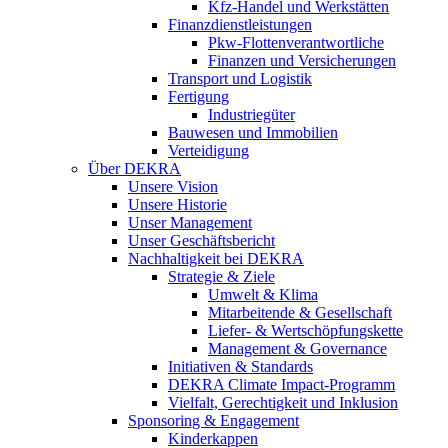
Kfz-Handel und Werkstätten
Finanzdienstleistungen
Pkw‑Flottenverantwortliche
Finanzen und Versicherungen
Transport und Logistik
Fertigung
Industriegüter
Bauwesen und Immobilien
Verteidigung
Über DEKRA
Unsere Vision
Unsere Historie
Unser Management
Unser Geschäftsbericht
Nachhaltigkeit bei DEKRA
Strategie & Ziele
Umwelt & Klima
Mitarbeitende & Gesellschaft
Liefer- & Wertschöpfungskette
Management & Governance
Initiativen & Standards
DEKRA Climate Impact-Programm
Vielfalt, Gerechtigkeit und Inklusion​
Sponsoring & Engagement
Kinderkappen