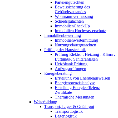
Parteiengutachten
Beweissicherung des
Gebäudezustandes
Wohnraumvermessung
Schiedsgutachten
ImmobilienCheckUp
Immobilien Hochwasserschutz
Immobilienbewertung
Immobilienwertermittlung
Nutzungsdauergutachten
Prüfung der Haustechnik
Prüfung Elektro-, Heizung-, Klima-,
Lüftungs-, Sanitäranlagen
Heizöltank Prüfung
Aufzugsprüfungen
Energieberatung
Erstellung von Energieausweisen
Energiepotenzialanalyse
Erstellung Energieeffizienz
Zertifikate
Thermische Messungen
Weiterbildung
Transport, Lager & Gefahrgut
Transportlogistik
Lagerlogistik