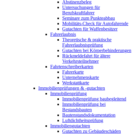
Abstinenzbeleg
Untersuchungen für
Berufskraftfahrer
Seminare zum Punkteabbau
Mobilitäts-Check für Autofahrende
Gutachten für Waffenbesitzer
Fahrerlaubnis
Theoretische & praktische
Fahrerlaubnisprüfung
Gutachten bei Körperbehinderungen
Rückmeldefahrt für ältere
Verkehrsteilnehmer
Fahrtenschreiberkarten
Fahrerkarte
Unternehmenskarte
Werkstattkarte
Immobilienprüfungen & -gutachten
Immobilienprüfung
Immobilienprüfung baubegleitend
Immobilienprüfung bei
Bestandsbauten
Bautenstandsdokumentation
Luftdichtheitsprüfung
Immobiliengutachten
Gutachten zu Gebäudeschäden