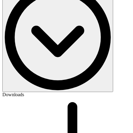
Downloads
Schwermetalle
Weichmacher (Phthalate)
PFAS
Bisphenole (z. B. Bisphenol-A)
PAKs (Polyzyklische aromatische Kohlenwasserstoffe)
Formaldehyd und flüchtige organische Verbindungen (VOC)
Flammschutzmittel