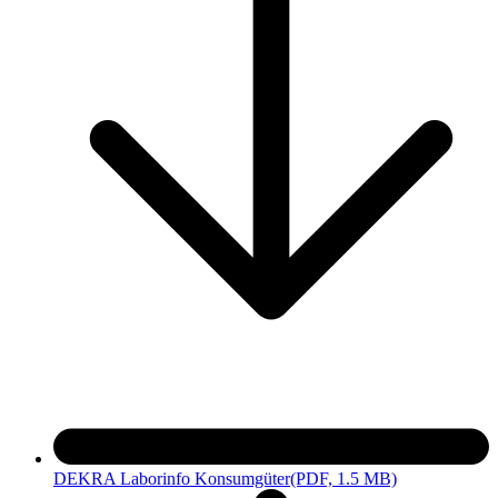
Azofarbstoffe und Dispersionsfarbstoffe
SCCP/MCCP
Nickellässigkeit nach EN 1811
Zerstörungsfreie Messung der Schichtdicke von
Beschichtungen und metallischen Überzügen (z.B. von
Schmuck)
Darüber hinaus überprüfen wir die Zusammensetzung und
Leistungseigenschaften der eingesetzten Materialien und Werkstoffe
gemäß der technischen Vorgaben.
DEKRA Laborinfo Konsumgüter
(PDF, 1.5 MB)