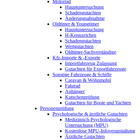
Motorrad
Hauptuntersuchung
Schadengutachten
Änderungsabnahme
Oldtimer & Youngtimer
Hauptuntersuchung
H-Kennzeichen
Schadengutachten
Wertgutachten
Oldtimer-Sachverständige
Kfz-Importe & -Exporte
Importfahrzeug Zulassung
Gutachten für Exportfahrzeuge
Sonstige Fahrzeuge & Schiffe
Caravan & Wohnmobil
Fahrrad
Anhänger
Kutschenprüfung
Gutachten für Boote und Yachten
Personenprüfung
Psychologische & ärztliche Gutachten
Medizinisch-Psychologische
Untersuchung (MPU)
Kostenlose MPU-Infoveranstaltung
Ärztliche Gutachten