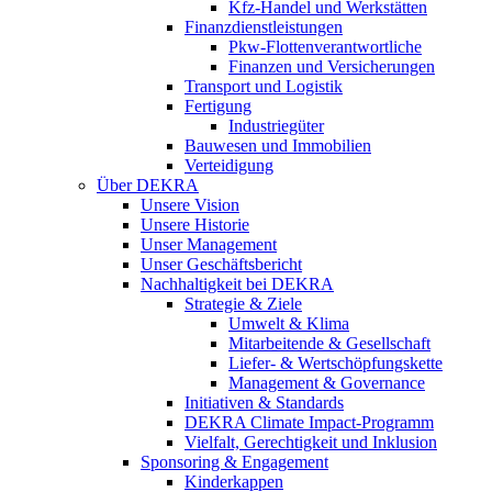
Kfz-Handel und Werkstätten
Finanzdienstleistungen
Pkw‑Flottenverantwortliche
Finanzen und Versicherungen
Transport und Logistik
Fertigung
Industriegüter
Bauwesen und Immobilien
Verteidigung
Über DEKRA
Unsere Vision
Unsere Historie
Unser Management
Unser Geschäftsbericht
Nachhaltigkeit bei DEKRA
Strategie & Ziele
Umwelt & Klima
Mitarbeitende & Gesellschaft
Liefer- & Wertschöpfungskette
Management & Governance
Initiativen & Standards
DEKRA Climate Impact-Programm
Vielfalt, Gerechtigkeit und Inklusion​
Sponsoring & Engagement
Kinderkappen