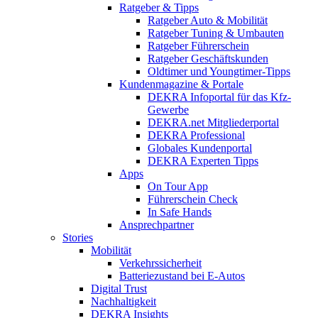
Ratgeber & Tipps
Ratgeber Auto & Mobilität
Ratgeber Tuning & Umbauten
Ratgeber Führerschein
Ratgeber Geschäftskunden
Oldtimer und Youngtimer-Tipps
Kundenmagazine & Portale
DEKRA Infoportal für das Kfz-
Gewerbe
DEKRA.net Mitgliederportal
DEKRA Professional
Globales Kundenportal
DEKRA Experten Tipps
Apps
On Tour App
Führerschein Check
In Safe Hands
Ansprechpartner
Stories
Mobilität
Verkehrssicherheit
Batteriezustand bei E-Autos
Digital Trust
Nachhaltigkeit
DEKRA Insights