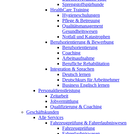
Sprengstoffspürhunde
HealthCare Training
Hygieneschulungen
Pflege & Betreuung
Qualitätsmanagement
Gesundheitswesen
Notfall und Katastrophen
Berufsorientierung & Bewerbung
Berufsorientierung
Coaching
Arbeitsaufnahme
Berufliche Rehabilitation
Integration & Sprachen
Deutsch lernen
Deutschkurs für Arbeitnehmer
Business Englisch lernen
Personaldienstleistung
Zeitarbeit
Jobvermittlung
Qualifizierung & Coaching
Geschäftskunden
Alle Services
Fahrzeugprüfung & Fahrerlaubniswesen
Fahrzeugprüfung
Fahrerlaubniswesen