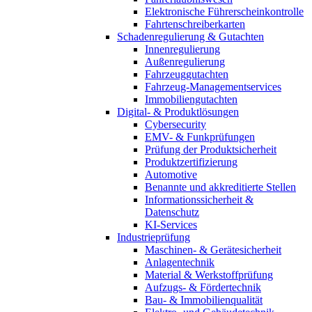
Elektronische Führerscheinkontrolle
Fahrtenschreiberkarten
Schadenregulierung & Gutachten
Innenregulierung
Außenregulierung
Fahrzeuggutachten
Fahrzeug-Managementservices
Immobiliengutachten
Digital- & Produktlösungen
Cybersecurity
EMV- & Funkprüfungen
Prüfung der Produktsicherheit
Produktzertifizierung
Automotive
Benannte und akkreditierte Stellen
Informationssicherheit &
Datenschutz
KI-Services
Industrieprüfung
Maschinen- & Gerätesicherheit
Anlagentechnik
Material & Werkstoffprüfung
Aufzugs- & Fördertechnik
Bau- & Immobilienqualität