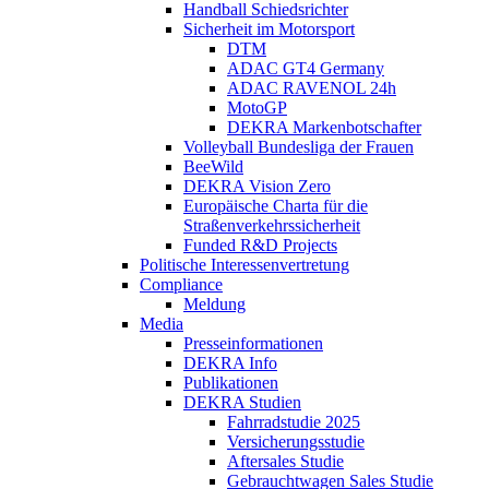
Handball Schiedsrichter
Sicherheit im Motorsport
DTM
ADAC GT4 Germany
ADAC RAVENOL 24h
MotoGP
DEKRA Markenbotschafter
Volleyball Bundesliga der Frauen
BeeWild
DEKRA Vision Zero
Europäische Charta für die
Straßenverkehrssicherheit
Funded R&D Projects
Politische Interessenvertretung
Compliance
Meldung
Media
Presseinformationen
DEKRA Info
Publikationen
DEKRA Studien
Fahrradstudie 2025
Versicherungsstudie
Aftersales Studie
Gebrauchtwagen Sales Studie