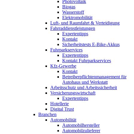
Photovoltaik
Biogas
Wasserstoff
Elektromobilität
Luft- und Raumfahrt & Verteidigung
Fahrraddienstleistungen
Expertentipps
Kontakt
Sicherheitstests E-Bike-Akkus
Fuhrparkservices
Expertentipps
Kontakt Fuhrparkservices
Kfz-Gewerbe
Kontakt
Betreiberpflichtenmanagement für
Autohaus und Werkstatt
Arbeitsschutz und Arbeitssicherheit
Versicherungswirtschaft
Expertentipps
Hotellerie
Digital Trust
Branchen
Automobilität
Automobilhersteller
Automobilzulieferer