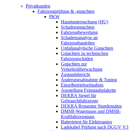
Privatkunden
Fahrzeugprüfung & -gutachten
PKW
Hauptuntersuchung (HU)
Schadengutachten
Fahrzeugbewertung
Schadensanalyse an
Fahrzeugbauteilen
Unfallanalytische Gutachten
Gutachten zu technischen
Fahrzeugschäden
Gutachten zur
Verkehrsüberwachung
Zustandsbericht
Änderungsabnahme & Tuning
Einzelbetriebserlaubnis
Ausstellung Feinstaubplakette
DEKRA Siegel für
Gebrauchtfahrzeuge
DEKRA Reparatur Stundensätze
DMSB-Wagenpass und DMSB-
Kraftfahrzeugpass
Batterietest für Elektroautos
Ladekabel Prüfung nach DGUV V3