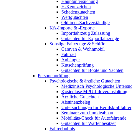
Hauptuntersuchung
H-Kennzeichen
Schadengutachten
Wertgutachten
Oldtimer-Sachverständige
Kfz-Importe & -Exporte
Importfahrzeug Zulassung
Gutachten für Exportfahrzeuge
Sonstige Fahrzeuge & Schiffe
Caravan & Wohnmobil
Fahrrad
Anhänger
Kutschenprüfung
Gutachten für Boote und Yachten
Personenprüfung
Psychologische & ärztliche Gutachten
Medizinisch-Psychologische Unters
Kostenlose MPU-Infoveranstaltung
Ärztliche Gutachten
Abstinenzbeleg
Untersuchungen für Berufskraftfahrer
Seminare zum Punkteabbau
Mobilitäts-Check für Autofahrende
Gutachten für Waffenbesitzer
Fahrerlaubnis