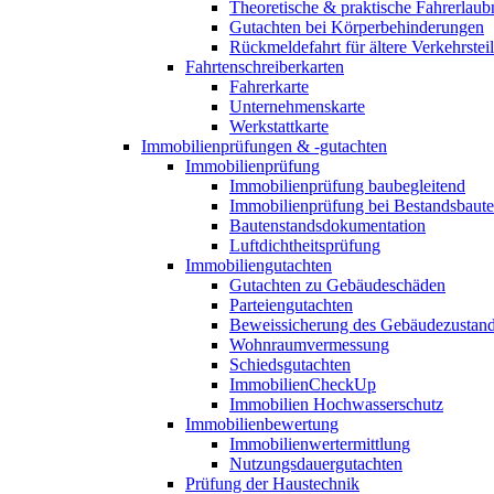
Theoretische & praktische Fahrerlaub
Gutachten bei Körperbehinderungen
Rückmeldefahrt für ältere Verkehrste
Fahrtenschreiberkarten
Fahrerkarte
Unternehmenskarte
Werkstattkarte
Immobilienprüfungen & -gutachten
Immobilienprüfung
Immobilienprüfung baubegleitend
Immobilienprüfung bei Bestandsbaut
Bautenstandsdokumentation
Luftdichtheitsprüfung
Immobiliengutachten
Gutachten zu Gebäudeschäden
Parteiengutachten
Beweissicherung des Gebäudezustan
Wohnraumvermessung
Schiedsgutachten
ImmobilienCheckUp
Immobilien Hochwasserschutz
Immobilienbewertung
Immobilienwertermittlung
Nutzungsdauergutachten
Prüfung der Haustechnik