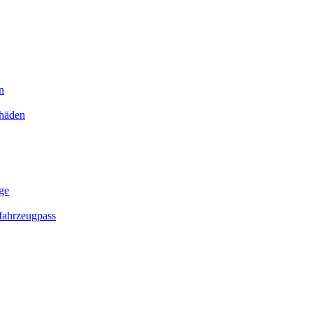
n
chäden
ge
ahrzeugpass