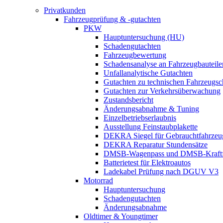
Privatkunden
Fahrzeugprüfung & -gutachten
PKW
Hauptuntersuchung (HU)
Schadengutachten
Fahrzeugbewertung
Schadensanalyse an Fahrzeugbauteile
Unfallanalytische Gutachten
Gutachten zu technischen Fahrzeugs
Gutachten zur Verkehrsüberwachung
Zustandsbericht
Änderungsabnahme & Tuning
Einzelbetriebserlaubnis
Ausstellung Feinstaubplakette
DEKRA Siegel für Gebrauchtfahrzeu
DEKRA Reparatur Stundensätze
DMSB-Wagenpass und DMSB-Kraftf
Batterietest für Elektroautos
Ladekabel Prüfung nach DGUV V3
Motorrad
Hauptuntersuchung
Schadengutachten
Änderungsabnahme
Oldtimer & Youngtimer