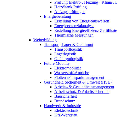
Prüfung Elektro-, Heizung-, Klima-, 
Heizöltank Prüfung
Aufzugsprüfungen
Energieberatung
Erstellung von Energieausweisen
Energiepotenzialanalyse
Erstellung Energieeffizienz Zertifikate
Thermische Messungen
Weiterbildung
Transport, Lager & Gefahrgut
Transportlogistik
Lagerlogistik
Gefahrgutlogistik
Future Mobility
Elektromobilität
Wasserstoff-Antriebe
Flotten-/Fuhrparkmanagement
Gesundheit, Sicherheit & Umwelt (HSE)
Arbeits- & Gesundheitsmanagement
Arbeitsschutz & Arbeitssicherheit
Bausicherheit
Brandschutz
Handwerk & Industrie
Elektrotechnik
Kfz-Werkstatt