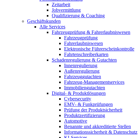
Zeitarbeit
Jobvermittlung
Qualifizierung & Coaching
Geschäftskunden
Alle Services
Fahrzeugprüfung & Fahrerlaubniswesen
Fahrzeugprüfung
Fahrerlaubniswesen
Elektronische Führerscheinkontrolle
Fahrtenschreiberkarten
Schadenregulierung & Gutachten
Innenregulierung
Außenregulierung
Fahrzeuggutachten
Fahrzeug-Managementservices
Immobiliengutachten
Digital- & Produktlösungen
Cybersecurity
EMV- & Funkprüfungen
Prüfung der Produktsicherheit
Produktzertifizierung
Automotive
Benannte und akkreditierte Stellen
Informationssicherheit & Datenschutz
KI-Services