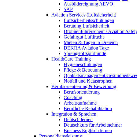
Ausbildereignung AEVO
SAP
Aviation Services (Luftsicherheit)
Luftsicherheitsschulungen
Beratung Luftsicherheit
Drohnenführerschein / Aviation Safet
Gefahrgut Luftfracht
Mieten & Tagen in Dreieich
DEKRA Aviation Tage
Sprengstoffspürhunde
HealthCare Training
Hygieneschulungen
Pflege & Betreuung
Qualitätsmanagement Gesundheitswe
Notfall und Katastrophen
Berufsorientierung & Bewerbung
Berufsorientierung
Coaching
Arbeitsaufnahme
Berufliche Rehabilitation
Integration & Sprachen
Deutsch lernen
Deutschkurs für Arbeitnehmer
Business Englisch lernen
Personaldienstleistung