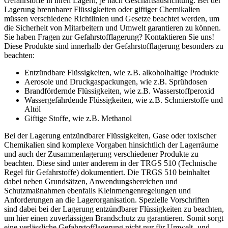
Gefahrstoffe in ihren Lagern, je nach Geschäftsausrichtung. Bei der
Lagerung brennbarer Flüssigkeiten oder giftiger Chemikalien
müssen verschiedene Richtlinien und Gesetze beachtet werden, um
die Sicherheit von Mitarbeitern und Umwelt garantieren zu können.
Sie haben Fragen zur Gefahrstofflagerung? Kontaktieren Sie uns!
Diese Produkte sind innerhalb der Gefahrstofflagerung besonders zu
beachten:
Entzündbare Flüssigkeiten, wie z.B. alkoholhaltige Produkte
Aerosole und Druckgaspackungen, wie z.B. Sprühdosen
Brandfördernde Flüssigkeiten, wie z.B. Wasserstoffperoxid
Wassergefährdende Flüssigkeiten, wie z.B. Schmierstoffe und
Altöl
Giftige Stoffe, wie z.B. Methanol
Bei der Lagerung entzündbarer Flüssigkeiten, Gase oder toxischer
Chemikalien sind komplexe Vorgaben hinsichtlich der Lagerräume
und auch der Zusammenlagerung verschiedener Produkte zu
beachten. Diese sind unter anderem in der TRGS 510 (Technische
Regel für Gefahrstoffe) dokumentiert. Die TRGS 510 beinhaltet
dabei neben Grundsätzen, Anwendungsbereichen und
Schutzmaßnahmen ebenfalls Kleinmengenregelungen und
Anforderungen an die Lagerorganisation. Spezielle Vorschriften
sind dabei bei der Lagerung entzündbarer Flüssigkeiten zu beachten,
um hier einen zuverlässigen Brandschutz zu garantieren. Somit sorgt
eine verlässliche Gefahrstofflagerung nicht nur für Umwelt- und