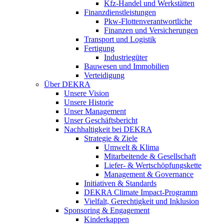
Kfz-Handel und Werkstätten
Finanzdienstleistungen
Pkw‑Flottenverantwortliche
Finanzen und Versicherungen
Transport und Logistik
Fertigung
Industriegüter
Bauwesen und Immobilien
Verteidigung
Über DEKRA
Unsere Vision
Unsere Historie
Unser Management
Unser Geschäftsbericht
Nachhaltigkeit bei DEKRA
Strategie & Ziele
Umwelt & Klima
Mitarbeitende & Gesellschaft
Liefer- & Wertschöpfungskette
Management & Governance
Initiativen & Standards
DEKRA Climate Impact-Programm
Vielfalt, Gerechtigkeit und Inklusion​
Sponsoring & Engagement
Kinderkappen