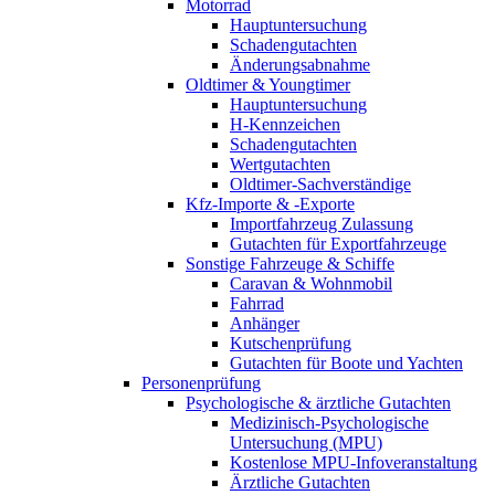
Motorrad
Hauptuntersuchung
Schadengutachten
Änderungsabnahme
Oldtimer & Youngtimer
Hauptuntersuchung
H-Kennzeichen
Schadengutachten
Wertgutachten
Oldtimer-Sachverständige
Kfz-Importe & -Exporte
Importfahrzeug Zulassung
Gutachten für Exportfahrzeuge
Sonstige Fahrzeuge & Schiffe
Caravan & Wohnmobil
Fahrrad
Anhänger
Kutschenprüfung
Gutachten für Boote und Yachten
Personenprüfung
Psychologische & ärztliche Gutachten
Medizinisch-Psychologische
Untersuchung (MPU)
Kostenlose MPU-Infoveranstaltung
Ärztliche Gutachten