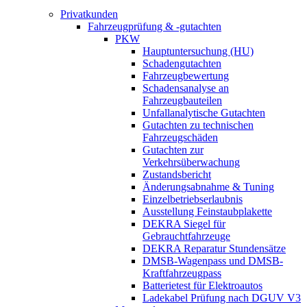
Privatkunden
Fahrzeugprüfung & -gutachten
PKW
Hauptuntersuchung (HU)
Schadengutachten
Fahrzeugbewertung
Schadensanalyse an
Fahrzeugbauteilen
Unfallanalytische Gutachten
Gutachten zu technischen
Fahrzeugschäden
Gutachten zur
Verkehrsüberwachung
Zustandsbericht
Änderungsabnahme & Tuning
Einzelbetriebserlaubnis
Ausstellung Feinstaubplakette
DEKRA Siegel für
Gebrauchtfahrzeuge
DEKRA Reparatur Stundensätze
DMSB-Wagenpass und DMSB-
Kraftfahrzeugpass
Batterietest für Elektroautos
Ladekabel Prüfung nach DGUV V3