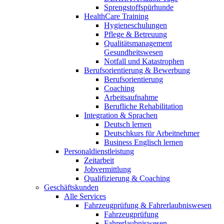
Sprengstoffspürhunde
HealthCare Training
Hygieneschulungen
Pflege & Betreuung
Qualitätsmanagement
Gesundheitswesen
Notfall und Katastrophen
Berufsorientierung & Bewerbung
Berufsorientierung
Coaching
Arbeitsaufnahme
Berufliche Rehabilitation
Integration & Sprachen
Deutsch lernen
Deutschkurs für Arbeitnehmer
Business Englisch lernen
Personaldienstleistung
Zeitarbeit
Jobvermittlung
Qualifizierung & Coaching
Geschäftskunden
Alle Services
Fahrzeugprüfung & Fahrerlaubniswesen
Fahrzeugprüfung
Fahrerlaubniswesen