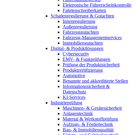
Elektronische Führerscheinkontrolle
Fahrtenschreiberkarten
Schadenregulierung & Gutachten
Innenregulierung
Außenregulierung
Fahrzeuggutachten
Fahrzeug-Managementservices
Immobiliengutachten
Digital- & Produktlösungen
Cybersecurity
EMV- & Funkprüfungen
Prüfung der Produktsicherheit
Produktzertifizierung
Automotive
Benannte und akkreditierte Stellen
Informationssicherheit &
Datenschutz
KI-Services
Industrieprüfung
Maschinen- & Gerätesicherheit
Anlagentechnik
Material & Werkstoffprüfung
Aufzugs- & Fördertechnik
Bau- & Immobilienqualität