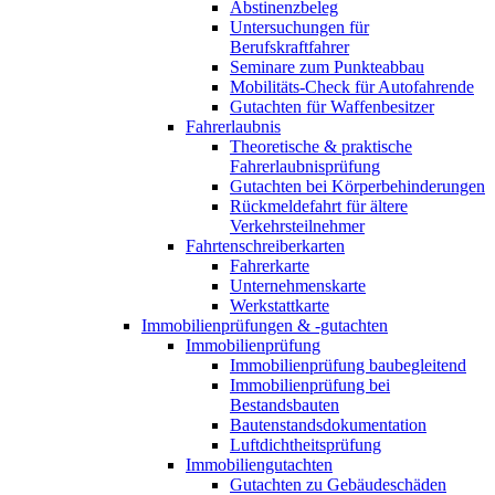
Abstinenzbeleg
Untersuchungen für
Berufskraftfahrer
Seminare zum Punkteabbau
Mobilitäts-Check für Autofahrende
Gutachten für Waffenbesitzer
Fahrerlaubnis
Theoretische & praktische
Fahrerlaubnisprüfung
Gutachten bei Körperbehinderungen
Rückmeldefahrt für ältere
Verkehrsteilnehmer
Fahrtenschreiberkarten
Fahrerkarte
Unternehmenskarte
Werkstattkarte
Immobilienprüfungen & -gutachten
Immobilienprüfung
Immobilienprüfung baubegleitend
Immobilienprüfung bei
Bestandsbauten
Bautenstandsdokumentation
Luftdichtheitsprüfung
Immobiliengutachten
Gutachten zu Gebäudeschäden