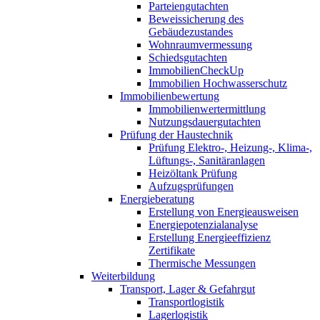
Parteiengutachten
Beweissicherung des
Gebäudezustandes
Wohnraumvermessung
Schiedsgutachten
ImmobilienCheckUp
Immobilien Hochwasserschutz
Immobilienbewertung
Immobilienwertermittlung
Nutzungsdauergutachten
Prüfung der Haustechnik
Prüfung Elektro-, Heizung-, Klima-,
Lüftungs-, Sanitäranlagen
Heizöltank Prüfung
Aufzugsprüfungen
Energieberatung
Erstellung von Energieausweisen
Energiepotenzialanalyse
Erstellung Energieeffizienz
Zertifikate
Thermische Messungen
Weiterbildung
Transport, Lager & Gefahrgut
Transportlogistik
Lagerlogistik