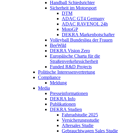
Handball Schiedsrichter
Sicherheit im Motorsport
DTM
ADAC GT4 Germany
ADAC RAVENOL 24h
MotoGP
DEKRA Markenbotschafter
Volleyball Bundesliga der Frauen
BeeWild
DEKRA Vision Zero
Europäische Charta für die
Straßenverkehrssicherheit
Funded R&D Projects
Politische Interessenvertretung
Compliance
Meldung
Media
Presseinformationen
DEKRA Info
Publikationen
DEKRA Studien
Fahrradstudie 2025
Versicherungsstudie
Aftersales Studie
Gebrauchtwagen Sales Studie