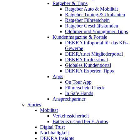
Ratgeber & Tipps
Ratgeber Auto & Mobilität
Ratgeber Tuning & Umbauten
Ratgeber Führerschein
Ratgeber Geschäftskunden
Oldtimer und Youngtimer-Tipps
Kundenmagazine & Portale
DEKRA Infoportal für das Kfz-
Gewerbe
DEKRA.net Mitgliederportal
DEKRA Professional
Globales Kundenportal
DEKRA Experten Tipps
Apps
On Tour App
Führerschein Check
In Safe Hands
Ansprechpartner
Stories
Mobilität
Verkehrssicherheit
Batteriezustand bei E-Autos
Digital Trust
Nachhaltigkeit
DEKRA Insights