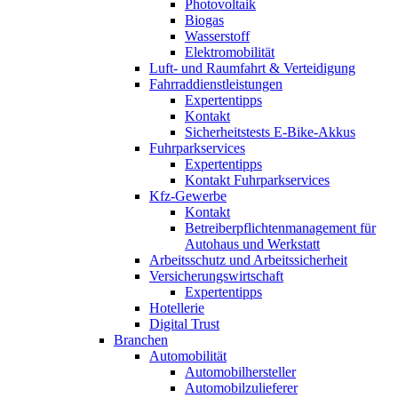
Photovoltaik
Biogas
Wasserstoff
Elektromobilität
Luft- und Raumfahrt & Verteidigung
Fahrraddienstleistungen
Expertentipps
Kontakt
Sicherheitstests E-Bike-Akkus
Fuhrparkservices
Expertentipps
Kontakt Fuhrparkservices
Kfz-Gewerbe
Kontakt
Betreiberpflichtenmanagement für
Autohaus und Werkstatt
Arbeitsschutz und Arbeitssicherheit
Versicherungswirtschaft
Expertentipps
Hotellerie
Digital Trust
Branchen
Automobilität
Automobilhersteller
Automobilzulieferer